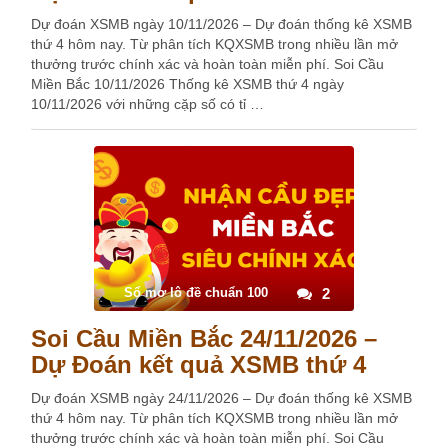
Dự đoán XSMB ngày 10/11/2026 – Dự đoán thống kê XSMB
thứ 4 hôm nay. Từ phân tích KQXSMB trong nhiều lần mở
thưởng trước chính xác và hoàn toàn miễn phí. Soi Cầu
Miền Bắc 10/11/2026 Thống kê XSMB thứ 4 ngày
10/11/2026 với những cặp số có tỉ …
Sổ mơ lô đề chuẩn 100
2
Soi Cầu Miền Bắc 24/11/2026 –
Dự Đoán kết quả XSMB thứ 4
Dự đoán XSMB ngày 24/11/2026 – Dự đoán thống kê XSMB
thứ 4 hôm nay. Từ phân tích KQXSMB trong nhiều lần mở
thưởng trước chính xác và hoàn toàn miễn phí. Soi Cầu