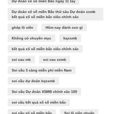
Dự đoán xổ số miền Bắc ngày 11 tay
Dự đoán xổ số miền Bắc thứ sáu Dự đoán xsmb
kết quả xổ số miền bắc siêu chính xác
ghép lô xiên
Hôm nay đánh con gì
Không có chuyên mục
kqxsmb
kết quả xổ số miền bắc siêu chính xác
soi cau mb
soi cau xsmb
Soi cầu 3 càng miễn phí miền Nam
soi cầu dự đoán kqxsmb
Soi cầu Dự đoán XSMB chính xác 100
soi cầu kết quả xổ số miền bắc
soi cầu xổ số miền bắc
Soi lô xiên chuẩn