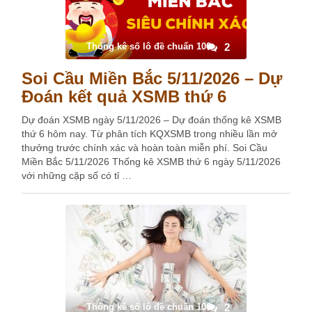
Thống kê số lô đề chuẩn 100
2
Soi Cầu Miền Bắc 5/11/2026 – Dự
Đoán kết quả XSMB thứ 6
Dự đoán XSMB ngày 5/11/2026 – Dự đoán thống kê XSMB
thứ 6 hôm nay. Từ phân tích KQXSMB trong nhiều lần mở
thưởng trước chính xác và hoàn toàn miễn phí. Soi Cầu
Miền Bắc 5/11/2026 Thống kê XSMB thứ 6 ngày 5/11/2026
với những cặp số có tỉ …
Thống kê số lô đề chuẩn 100
2