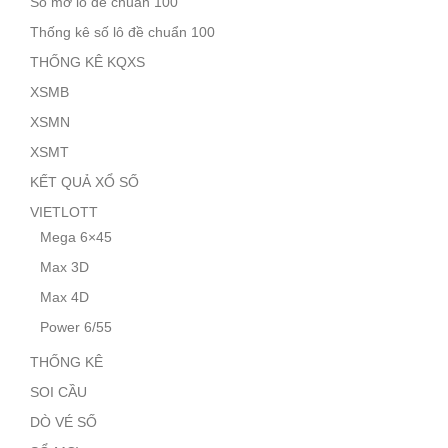
Sổ mơ lô đề chuẩn 100
Thống kê số lô đề chuẩn 100
THỐNG KÊ KQXS
XSMB
XSMN
XSMT
KẾT QUẢ XỔ SỐ
VIETLOTT
Mega 6×45
Max 3D
Max 4D
Power 6/55
THỐNG KÊ
SOI CẦU
DÒ VÉ SỐ