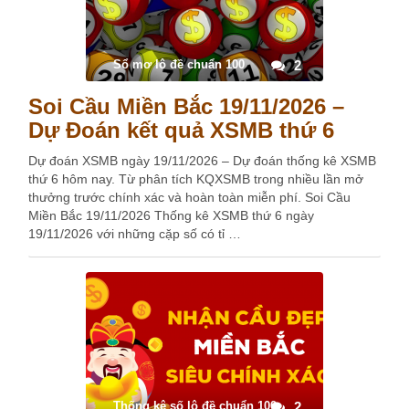
Sổ mơ lô đề chuẩn 100
2
Soi Cầu Miền Bắc 19/11/2026 –
Dự Đoán kết quả XSMB thứ 6
Dự đoán XSMB ngày 19/11/2026 – Dự đoán thống kê XSMB
thứ 6 hôm nay. Từ phân tích KQXSMB trong nhiều lần mở
thưởng trước chính xác và hoàn toàn miễn phí. Soi Cầu
Miền Bắc 19/11/2026 Thống kê XSMB thứ 6 ngày
19/11/2026 với những cặp số có tỉ …
Thống kê số lô đề chuẩn 100
2