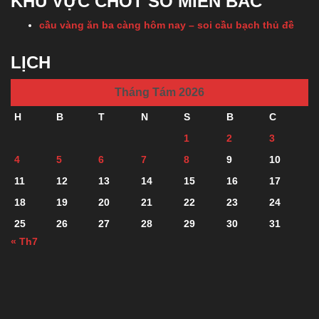
KHU VỰC CHỐT SỐ MIỀN BẮC
cầu vàng ăn ba càng hôm nay – soi cầu bạch thủ đề
LỊCH
Tháng Tám 2026
H
B
T
N
S
B
C
1
2
3
4
5
6
7
8
9
10
11
12
13
14
15
16
17
18
19
20
21
22
23
24
25
26
27
28
29
30
31
« Th7