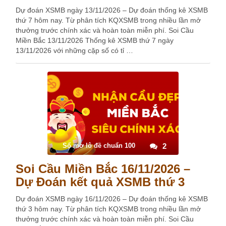
Dự đoán XSMB ngày 13/11/2026 – Dự đoán thống kê XSMB
thứ 7 hôm nay. Từ phân tích KQXSMB trong nhiều lần mở
thưởng trước chính xác và hoàn toàn miễn phí. Soi Cầu
Miền Bắc 13/11/2026 Thống kê XSMB thứ 7 ngày
13/11/2026 với những cặp số có tỉ …
Sổ mơ lô đề chuẩn 100
2
Soi Cầu Miền Bắc 16/11/2026 –
Dự Đoán kết quả XSMB thứ 3
Dự đoán XSMB ngày 16/11/2026 – Dự đoán thống kê XSMB
thứ 3 hôm nay. Từ phân tích KQXSMB trong nhiều lần mở
thưởng trước chính xác và hoàn toàn miễn phí. Soi Cầu