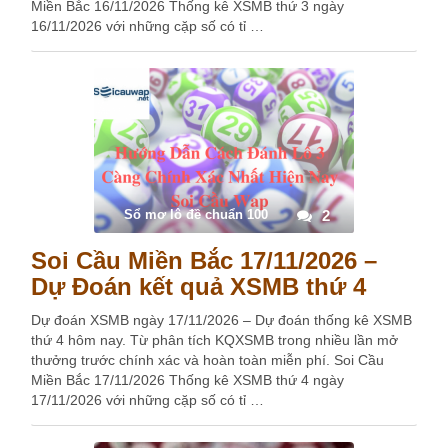
Miền Bắc 16/11/2026 Thống kê XSMB thứ 3 ngày
16/11/2026 với những cặp số có tỉ …
Sổ mơ lô đề chuẩn 100
2
Soi Cầu Miền Bắc 17/11/2026 –
Dự Đoán kết quả XSMB thứ 4
Dự đoán XSMB ngày 17/11/2026 – Dự đoán thống kê XSMB
thứ 4 hôm nay. Từ phân tích KQXSMB trong nhiều lần mở
thưởng trước chính xác và hoàn toàn miễn phí. Soi Cầu
Miền Bắc 17/11/2026 Thống kê XSMB thứ 4 ngày
17/11/2026 với những cặp số có tỉ …