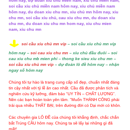
hôm nay, dự đoán xỉu chủ miền nam, xỉu chủ miền nam,
soi cầu xỉu chủ miền nam hôm nay, xỉu chủ miền nam
hôm nay, du doan xiu chu mn, xỉu chủ mn hôm nay, xiu
chu mn, soi cầu xỉu chủ, cau xiu chu mn, du doan xiu
chu mn, du doan xiu chu mn hom nay, xiu chu mien
nam, xiu chu mn
soi cầu xíu chủ mn víp
– soi cầu xíu chủ mn víp
hôm nay –
soi cau xiu chu mn
– xỉu chủ đầu đuôi – soi
cau xiu chu mb mien phi – thong ke sieu xiu chu mn –
soi cầu xíu chủ mn víp
– dự đoán lô đề hôm nay – nhận
ngay số hôm nay
Chúng tôi tự hào là trang cung cấp số đẹp, chuẩn nhất đáng
tin cậy nhất với tỷ lễ ăn cao nhất. Cầu đã được phân tích và
nghiên cứu kỹ lưỡng, đảm bảo “UY TÍN – CHẤT LƯỢNG”.
Nên các bạn hoàn toàn yên tâm. “Muốn THÀNH CÔNG phải
trải qua nhiều THẤT BẠI, trên đường đời có Dại mới có khôn.
Các chuyên gia LÔ ĐỀ của chúng tôi khẳng định, chắc chắn
bắt Trúng CẦU hôm nay. Chúng ta sẽ lấy lại những gì đã
mất!