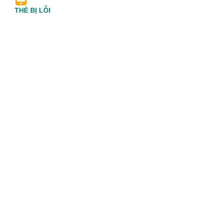
THẺ BỊ LỖI