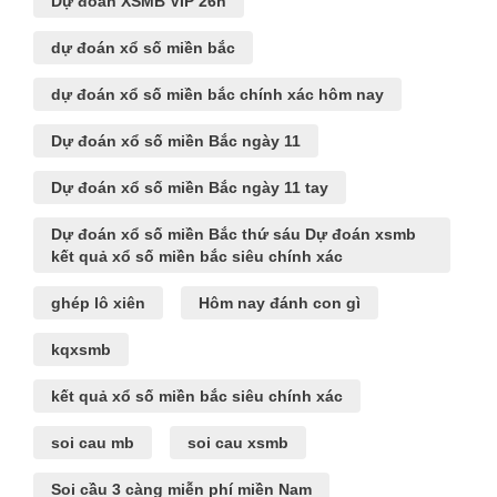
Dự đoán XSMB VIP 26h
dự đoán xổ số miền bắc
dự đoán xổ số miền bắc chính xác hôm nay
Dự đoán xổ số miền Bắc ngày 11
Dự đoán xổ số miền Bắc ngày 11 tay
Dự đoán xổ số miền Bắc thứ sáu Dự đoán xsmb
kết quả xổ số miền bắc siêu chính xác
ghép lô xiên
Hôm nay đánh con gì
kqxsmb
kết quả xổ số miền bắc siêu chính xác
soi cau mb
soi cau xsmb
Soi cầu 3 càng miễn phí miền Nam