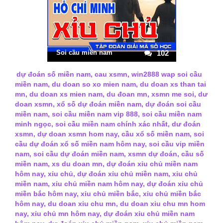
Soi cầu miền nam
102
dự đoán số miền nam, cau xsmn, win2888 wap soi cầu
miền nam, du doan so xo mien nam, du doan xs than tai
mn, du doan xs mien nam, du đoan mn, xsmn me soi, dư
doan xsmn, xổ số dự đoán miền nam, dự đoán soi cầu
miền nam, soi cầu miền nam vip 888, soi cầu miền nam
minh ngọc, soi cầu miền nam chính xác nhất, dư đoán
xsmn, dự doan xsmn hom nay, cầu xổ số miền nam, soi
cầu dự đoán xổ số miền nam hôm nay, soi cầu vip miền
nam, soi cầu dự đoán miền nam, xsmn dự đoán, cầu số
miền nam, xs du doan mn, dự đoán xỉu chủ miền nam
hôm nay, xỉu chủ, dự đoán xỉu chủ miền nam, xỉu chủ
miền nam, xỉu chủ miền nam hôm nay, dự đoán xỉu chủ
miền bắc hôm nay, xỉu chủ miền bắc, xỉu chủ miền bắc
hôm nay, du doan xiu chu mn, du doan xiu chu mn hom
nay, xỉu chủ mn hôm nay, dự đoán xỉu chủ miền nam