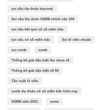
soi cầu dự đoán kqxsmb
Soi cầu Dự đoán XSMB chính xác 100
soi cầu kết quả xổ số miền bắc
soi cầu xổ số miền bắc
Soi lô xiên chuẩn
soi xsmb
sxmb
Thống kê giải đặc biệt lâu chưa về
Thống kê giải đặc biệt về 59
Tần suất lô xiên
xsmb dự đoán xổ số miền bắc hôm nay
XSMB năm 2021
xsmn