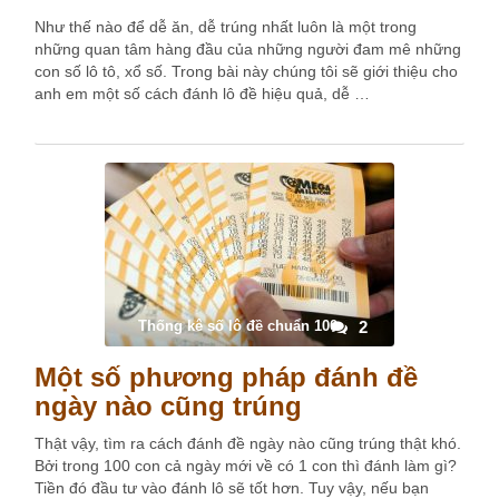
Như thế nào để dễ ăn, dễ trúng nhất luôn là một trong
những quan tâm hàng đầu của những người đam mê những
con số lô tô, xổ số. Trong bài này chúng tôi sẽ giới thiệu cho
anh em một số cách đánh lô đề hiệu quả, dễ …
Thống kê số lô đề chuẩn 100
2
Một số phương pháp đánh đề
ngày nào cũng trúng
Thật vậy, tìm ra cách đánh đề ngày nào cũng trúng thật khó.
Bởi trong 100 con cả ngày mới về có 1 con thì đánh làm gì?
Tiền đó đầu tư vào đánh lô sẽ tốt hơn. Tuy vậy, nếu bạn