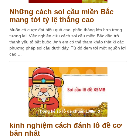
Những cách soi cầu miền Bắc
mang tới tỷ lệ thắng cao
Muốn cá cược đạt hiệu quả cao, phần thắng lớn hơn trong
tương lai. Việc nghiên cứu cách soi cầu miền Bắc dần trở
thành yếu tố bắt buộc. Anh em có thể tham khảo thật kĩ các
phương pháp soi cầu dưới đây. Từ đó đem tới một nguồn lợi
cao …
Thống kê số lô đề chuẩn 100
2
kinh nghiệm cách đánh lô đề cơ
bản nhất