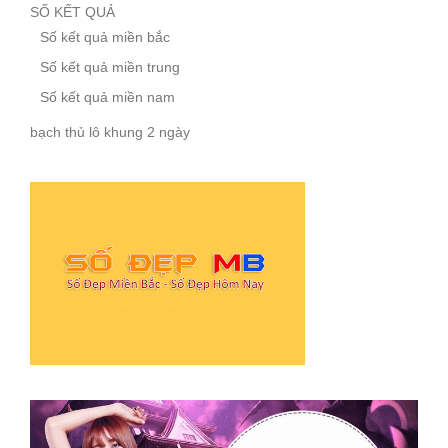
SỐ KẾT QUẢ
Số kết quả miền bắc
Số kết quả miền trung
Số kết quả miền nam
bạch thủ lô khung 2 ngày