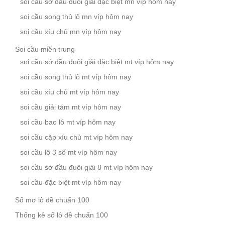
soi cầu sớ đầu đuôi giải đặc biệt mn víp hôm nay
soi cầu song thủ lô mn víp hôm nay
soi cầu xíu chủ mn víp hôm nay
Soi cầu miền trung
soi cầu sớ đầu đuôi giải đặc biệt mt víp hôm nay
soi cầu song thủ lô mt víp hôm nay
soi cầu xíu chủ mt víp hôm nay
soi cầu giải tám mt víp hôm nay
soi cầu bao lô mt víp hôm nay
soi cầu cặp xíu chủ mt víp hôm nay
soi cầu lô 3 số mt víp hôm nay
soi cầu sớ đầu đuôi giải 8 mt víp hôm nay
soi cầu đặc biệt mt víp hôm nay
Sổ mơ lô đề chuẩn 100
Thống kê số lô đề chuẩn 100