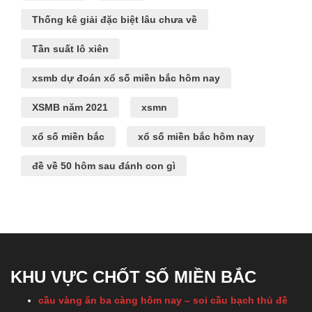
Thống kê giải đặc biệt lâu chưa về
Tần suất lô xiên
xsmb dự đoán xổ số miền bắc hôm nay
XSMB năm 2021
xsmn
xổ số miền bắc
xổ số miền bắc hôm nay
đề về 50 hôm sau đánh con gì
KHU VỰC CHỐT SỐ MIỀN BẮC
cầu vàng ăn ba càng hôm nay – soi cầu bạch thủ đề