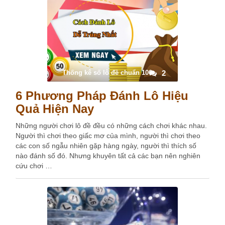
Thống kê số lô đề chuẩn 100
2
6 Phương Pháp Đánh Lô Hiệu
Quả Hiện Nay
Những người chơi lô đề đều có những cách chơi khác nhau.
Người thì chơi theo giấc mơ của mình, người thì chơi theo
các con số ngẫu nhiên gặp hàng ngày, người thì thích số
nào đánh số đó. Nhưng khuyên tất cả các bạn nên nghiên
cứu chơi …