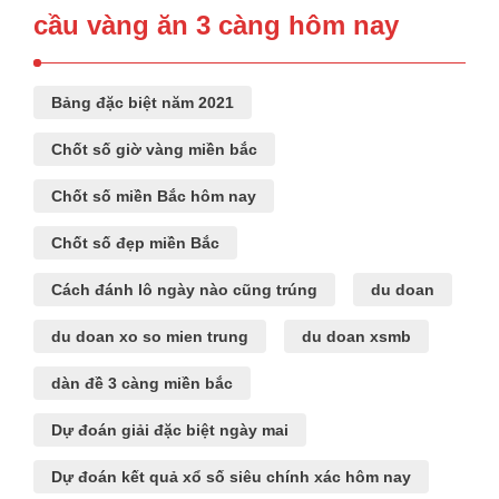
cầu vàng ăn 3 càng hôm nay
Bảng đặc biệt năm 2021
Chốt số giờ vàng miền bắc
Chốt số miền Bắc hôm nay
Chốt số đẹp miền Bắc
Cách đánh lô ngày nào cũng trúng
du doan
du doan xo so mien trung
du doan xsmb
dàn đề 3 càng miền bắc
Dự đoán giải đặc biệt ngày mai
Dự đoán kết quả xổ số siêu chính xác hôm nay