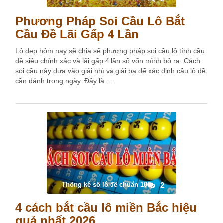
Phương Pháp Soi Cầu Lô Bắt
Cầu Đề Lãi Gấp 4 Lần
Lô đẹp hôm nay sẽ chia sẽ phương pháp soi cầu lô tính cầu
đề siêu chính xác và lãi gấp 4 lần số vốn mình bỏ ra. Cách
soi cầu này dựa vào giải nhì và giải ba để xác định cầu lô đề
cần đánh trong ngày. Đây là …
Thống kê số lô đề chuẩn 100
2
4 cách bắt cầu lô miền Bắc hiệu
quả nhất 2026