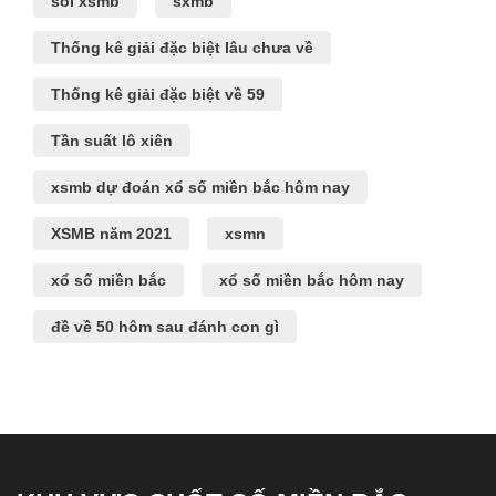
soi xsmb
sxmb
Thống kê giải đặc biệt lâu chưa về
Thống kê giải đặc biệt về 59
Tần suất lô xiên
xsmb dự đoán xổ số miền bắc hôm nay
XSMB năm 2021
xsmn
xổ số miền bắc
xổ số miền bắc hôm nay
đề về 50 hôm sau đánh con gì