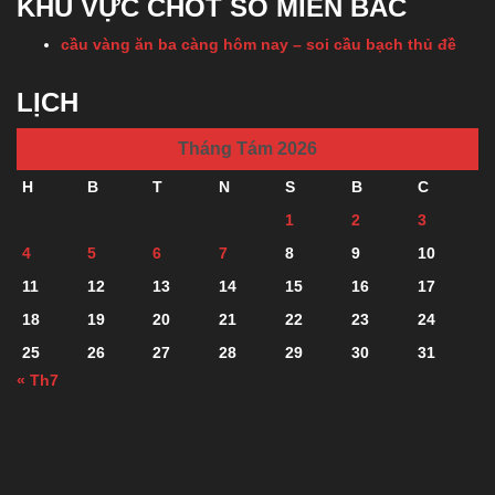
KHU VỰC CHỐT SỐ MIỀN BẮC
cầu vàng ăn ba càng hôm nay – soi cầu bạch thủ đề
LỊCH
Tháng Tám 2026
H
B
T
N
S
B
C
1
2
3
4
5
6
7
8
9
10
11
12
13
14
15
16
17
18
19
20
21
22
23
24
25
26
27
28
29
30
31
« Th7