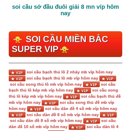
soi cầu sớ đầu đuôi giải 8 mn víp hôm
nay
SOI CẦU MIỀN BẮC
SUPER VIP
soi cầu bạch thủ lô 2 nháy mb víp hôm nay
soi cầu bạch thủ lô mb víp hôm nay
soi cầu song thủ lô mb víp hôm nay
soi cầu
bạch thủ lô kép mb víp hôm nay
soi cầu song
thủ lô kép mb víp hôm nay
soi cầu bạch thủ đề
mb víp hôm nay
soi cầu song thủ đề mb víp
hôm nay
soi cầu dàn đề 4 số mb víp hôm nay
soi cầu dàn đề 6 số mb víp hôm nay
soi cầu dàn đề 8 số mb víp hôm nay
soi cầu
dàn đề 10 số mb víp hôm nay
soi cầu dàn lô 4