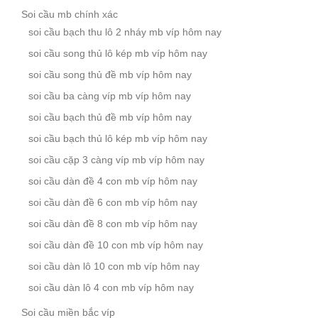
Soi cầu mb chính xác
soi cầu bạch thu lô 2 nháy mb víp hôm nay
soi cầu song thủ lô kép mb víp hôm nay
soi cầu song thủ đề mb víp hôm nay
soi cầu ba càng víp mb víp hôm nay
soi cầu bạch thủ đề mb víp hôm nay
soi cầu bạch thủ lô kép mb víp hôm nay
soi cầu cặp 3 càng víp mb víp hôm nay
soi cầu dàn đề 4 con mb víp hôm nay
soi cầu dàn đề 6 con mb víp hôm nay
soi cầu dàn đề 8 con mb víp hôm nay
soi cầu dàn đề 10 con mb víp hôm nay
soi cầu dàn lô 10 con mb víp hôm nay
soi cầu dàn lô 4 con mb víp hôm nay
Soi cầu miền bắc víp