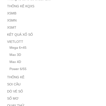
THỐNG KÊ KQXS
XSMB
XSMN
XSMT
KẾT QUẢ XỔ SỐ
VIETLOTT
Mega 6×45
Max 3D
Max 4D
Power 6/55
THỐNG KÊ
SOI CẦU
DÒ VÉ SỐ
SỔ MƠ
QUAY THỬ