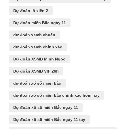
Dự đoán lô xiên 2
Dự đoán miền Bắc ngày 11
dự đoán xsmb chuẩn
dự đoán xsmb chính xác
Dự đoán XSMB Minh Ngọc
Dự đoán XSMB VIP 26h
dự đoán xổ số miền bắc
dự đoán xổ số miền bắc chính xác hôm nay
Dự đoán xổ số miền Bắc ngày 11
Dự đoán xổ số miền Bắc ngày 11 tay