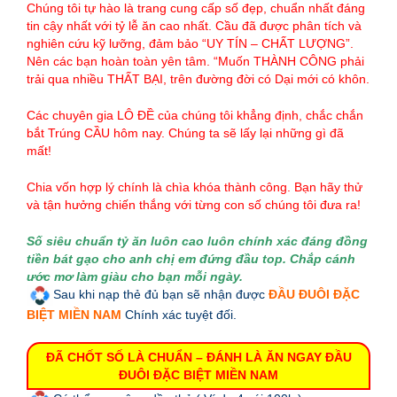
Chúng tôi tự hào là trang cung cấp số đẹp, chuẩn nhất đáng
tin cậy nhất với tỷ lễ ăn cao nhất. Cầu đã được phân tích và
nghiên cứu kỹ lưỡng, đảm bảo “UY TÍN – CHẤT LƯỢNG”.
Nên các bạn hoàn toàn yên tâm. “Muốn THÀNH CÔNG phải
trải qua nhiều THẤT BẠI, trên đường đời có Dại mới có khôn.
Các chuyên gia LÔ ĐỀ của chúng tôi khẳng định, chắc chắn
bắt Trúng CẦU hôm nay. Chúng ta sẽ lấy lại những gì đã
mất!
Chia vốn hợp lý chính là chìa khóa thành công. Bạn hãy thử
và tận hưởng chiến thắng với từng con số chúng tôi đưa ra!
Số siêu chuẩn tỷ ăn luôn cao luôn chính xác đáng đồng
tiền bát gạo cho anh chị em đứng đầu top. Chắp cánh
ước mơ làm giàu cho bạn mỗi ngày
.
Sau khi nạp thẻ đủ bạn sẽ nhận được
ĐẦU ĐUÔI ĐẶC
BIỆT MIỀN NAM
Chính xác tuyệt đối.
ĐÃ CHỐT SỐ LÀ CHUẨN – ĐÁNH LÀ ĂN NGAY ĐẦU
ĐUÔI ĐẶC BIỆT MIỀN NAM