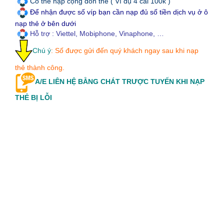
Có thể nạp cộng dồn thẻ ( Ví dụ 4 cái 100k )
Để nhận được số víp bạn cần nạp đủ số tiền dịch vụ ở ô
nạp thẻ ở bên dưới
Hỗ trợ : Viettel, Mobiphone, Vinaphone, …
Chú ý
: Số được gửi đến quý khách ngay sau khi nạp
thẻ thành công.
A/E LIÊN HỆ BẰNG CHÁT TRƯỢC TUYẾN KHI NẠP
THẺ BỊ LỖI