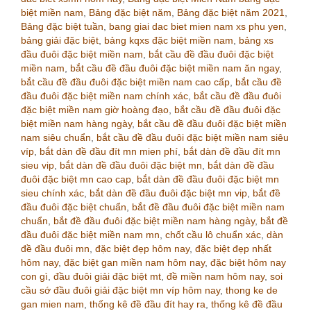
biệt miền nam
,
Bảng đặc biệt năm
,
Bảng đặc biệt năm 2021
,
Bảng đặc biệt tuần
,
bang giai dac biet mien nam xs phu yen
,
bảng giải đặc biệt
,
bảng kqxs đặc biệt miền nam
,
bảng xs
đầu đuôi đặc biệt miền nam
,
bắt cầu đề đầu đuôi đặc biệt
miền nam
,
bắt cầu đề đầu đuôi đặc biệt miền nam ăn ngay
,
bắt cầu đề đầu đuôi đặc biệt miền nam cao cấp
,
bắt cầu đề
đầu đuôi đặc biệt miền nam chính xác
,
bắt cầu đề đầu đuôi
đặc biệt miền nam giờ hoàng đạo
,
bắt cầu đề đầu đuôi đặc
biệt miền nam hàng ngày
,
bắt cầu đề đầu đuôi đặc biệt miền
nam siêu chuẩn
,
bắt cầu đề đầu đuôi đặc biệt miền nam siêu
víp
,
bắt dàn đề đầu đít mn mien phí
,
bắt dàn đề đầu đít mn
sieu vip
,
bắt dàn đề đầu đuôi đặc biệt mn
,
bắt dàn đề đầu
đuôi đặc biệt mn cao cap
,
bắt dàn đề đầu đuôi đặc biệt mn
sieu chính xác
,
bắt dàn đề đầu đuôi đặc biệt mn vip
,
bắt đề
đầu đuôi đặc biệt chuẩn
,
bắt đề đầu đuôi đặc biệt miền nam
chuẩn
,
bắt đề đầu đuôi đặc biệt miền nam hàng ngày
,
bắt đề
đầu đuôi đặc biệt miền nam mn
,
chốt cầu lô chuẩn xác
,
dàn
đề đầu đuôi mn
,
đặc biệt đẹp hôm nay
,
đặc biệt đẹp nhất
hôm nay
,
đặc biệt gan miền nam hôm nay
,
đặc biệt hôm nay
con gì
,
đầu đuôi giải đặc biệt mt
,
đề miền nam hôm nay
,
soi
cầu sớ đầu đuôi giải đặc biệt mn víp hôm nay
,
thong ke de
gan mien nam
,
thống kê đề đầu đít hay ra
,
thống kê đề đầu