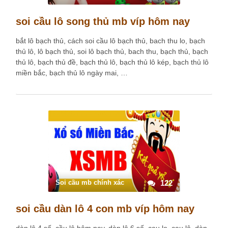
soi cầu lô song thủ mb víp hôm nay
bắt lô bạch thủ, cách soi cầu lô bạch thủ, bach thu lo, bạch
thủ lô, lô bạch thủ, soi lô bạch thủ, bach thu, bạch thủ, bạch
thủ lô, bạch thủ đề, bạch thủ lô, bạch thủ lô kép, bạch thủ lô
miền bắc, bạch thủ lô ngày mai, …
Soi cầu mb chính xác
122
soi cầu dàn lô 4 con mb víp hôm nay