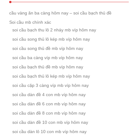
cầu vàng ăn ba càng hôm nay – soi cầu bạch thủ đề
Soi cầu mb chính xác
soi cầu bạch thu lô 2 nháy mb víp hôm nay
soi cầu song thủ lô kép mb víp hôm nay
soi cầu song thủ đề mb víp hôm nay
soi cầu ba càng víp mb víp hôm nay
soi cầu bạch thủ đề mb víp hôm nay
soi cầu bạch thủ lô kép mb víp hôm nay
soi cầu cặp 3 càng víp mb víp hôm nay
soi cầu dàn đề 4 con mb víp hôm nay
soi cầu dàn đề 6 con mb víp hôm nay
soi cầu dàn đề 8 con mb víp hôm nay
soi cầu dàn đề 10 con mb víp hôm nay
soi cầu dàn lô 10 con mb víp hôm nay