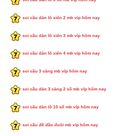
soi cầu dàn lô xiên 2 mb víp hôm nay
soi cầu dàn lô xiên 3 mb víp hôm nay
soi cầu dàn lô xiên 4 mb víp hôm nay
soi cầu 3 càng mb víp hôm nay
soi cầu dàn 3 càng 2 số mb víp hôm nay
soi cầu dàn lô 10 số mb víp hôm nay
soi cầu đề đầu đuôi mb víp hôm nay