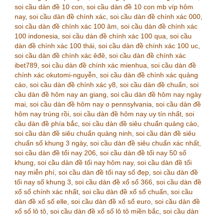
soi cầu dàn đề 10 con
,
soi cầu dàn đề 10 con mb víp hôm
nay
,
soi cầu dàn đề chính xác
,
soi cầu dàn đề chính xác 000
,
soi cầu dàn đề chính xác 100 âm
,
soi cầu dàn đề chính xác
100 indonesia
,
soi cầu dàn đề chính xác 100 qua
,
soi cầu
dàn đề chính xác 100 thái
,
soi cầu dàn đề chính xác 100 uc
,
soi cầu dàn đề chính xác êđê
,
soi cầu dàn đề chính xác
ibet789
,
soi cầu dàn đề chính xác mienhua
,
soi cầu dàn đề
chính xác okutomi-nguyễn
,
soi cầu dàn đề chính xác quảng
cáo
,
soi cầu dàn đề chính xác y8
,
soi cầu dàn đề chuẩn
,
soi
cầu dàn đề hôm nay an giang
,
soi cầu dàn đề hôm nay ngày
mai
,
soi cầu dàn đề hôm nay o pennsylvania
,
soi cầu dàn đề
hôm nay trúng rồi
,
soi cầu dàn đề hôm nay uy tín nhất
,
soi
cầu dàn đề phía bắc
,
soi cầu dàn đề siêu chuẩn quảng cáo
,
soi cầu dàn đề siêu chuẩn quảng ninh
,
soi cầu dàn đề siêu
chuẩn số khung 3 ngày
,
soi cầu dàn đề siêu chuẩn xác nhất
,
soi cầu dàn đề tối nay 206
,
soi cầu dàn đề tối nay 50 số
khung
,
soi cầu dàn đề tối nay hôm nay
,
soi cầu dàn đề tối
nay miễn phí
,
soi cầu dàn đề tối nay số đẹp
,
soi cầu dàn đề
tối nay số khung 3
,
soi cầu dàn đề xổ số 366
,
soi cầu dàn đề
xổ số chính xác nhất
,
soi cầu dàn đề xổ số chuẩn
,
soi cầu
dàn đề xổ số elle
,
soi cầu dàn đề xổ số euro
,
soi cầu dàn đề
xổ số lô tô
,
soi cầu dàn đề xổ số lô tô miền bắc
,
soi cầu dàn