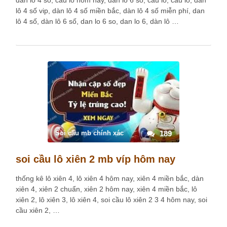
dàn lô 4 số, cầu lô hôm nay, dàn lô 6 số, cau lo, cau lô, dàn
lô 4 số vip, dàn lô 4 số miền bắc, dàn lô 4 số miễn phí, dan
lô 4 số, dàn lô 6 số, dan lo 6 so, dan lo 6, dàn lô …
Soi cầu mb chính xác
189
soi cầu lô xiên 2 mb víp hôm nay
thống kê lô xiên 4, lô xiên 4 hôm nay, xiên 4 miền bắc, dàn
xiên 4, xiên 2 chuẩn, xiên 2 hôm nay, xiên 4 miền bắc, lô
xiên 2, lô xiên 3, lô xiên 4, soi cầu lô xiên 2 3 4 hôm nay, soi
cầu xiên 2, …