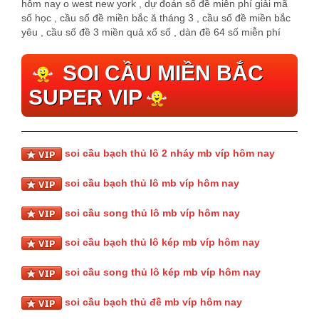
hôm nay o west new york , dự đoán số đề miễn phí giải mã
số học , cầu số đề miền bắc ă tháng 3 , cầu số đề miền bắc
yêu , cầu số đề 3 miền quả xổ số , dàn đề 64 số miễn phí
SOI CẦU MIỀN BẮC
SUPER VIP
soi cầu bạch thủ lô 2 nháy mb víp hôm nay
soi cầu bạch thủ lô mb víp hôm nay
soi cầu song thủ lô mb víp hôm nay
soi cầu bạch thủ lô kép mb víp hôm nay
soi cầu song thủ lô kép mb víp hôm nay
soi cầu bạch thủ đề mb víp hôm nay