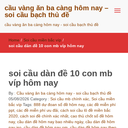
cầu vàng ăn ba càng hôm nay –
soi cầu bạch thủ đề
cầu vàng ăn ba càng hôm nay - soi cầu bạch thủ đề
Home
/
Soi cầu miền bắc víp
/
soi cầu dàn đề 10 con mb víp hôm nay
soi cầu dàn đề 10 con mb
víp hôm nay
By :
Cầu vàng ăn ba càng hôm nay - soi cầu bạch thủ đề
05/08/2026
Category :
Soi cầu mb chính xác
,
Soi cầu miền
bắc víp
Tags:
888 dự đoan số đề hôm nay
,
các đề miễn phí
ppt
,
các đề miễn phí ưu đãi
,
cách soi cầu lô đề miền bắc
2020
,
cách soi đề chính xác nhất
,
cao thủ chốt số đề hôm
nay
,
cầu dàn đề hôm nay bao nhiêu ngày
,
cầu dàn đề hôm
nay iso
,
cầu dàn đề hôm nay om
,
cầu dàn đề hôm nay theo