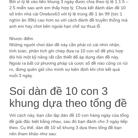
Bởi vì tỷ lệ vào tiền khung 3 ngày được chia theo tỷ lệ 1:1.5 –
2.5 miễn sao anh em thấy hợp lý. Chưa kết đánh dàn đề 10
số trên nhà cái Onebox63 với tỷ lệ trúng đề 1 ăn 99 (tức 1
nghìn ăn 99k) cao hơn so với cách đánh đề truyền thống mà
anh em hay chơi bên ngoài hạn chế sự thua lỗ.
Nhược điểm
Những người chơi dàn đề này cần phải có cái nhìn nhận,
tính toán, phân tích ghi chép đưa ra 10 con số đề phù hợp
đòi hỏi một kỹ năng rất cần thiết để áp dụng dàn đề này.
Ngoài ra bất cứ phương pháp cá cược số đề nào cũng có rủi
ro, đừng quên giữ cho mình sự kiên định khi chờ kết quả
nuôi 3 ngày.
Soi dàn đề 10 con 3
khung dựa theo tổng đề
Với cách này, bạn cần lập dàn đề 10 con hàng ngày của tổng
đề giải đặc biệt bằng nhau, sau đó bạn đánh cho 3 ngày tiếp
theo. Cụ thể, dàn đề 10 số khung 3 dựa theo tổng đề bạn
nên tham khảo như sau: