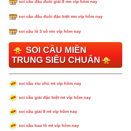
soi cầu đầu đuôi giải 8 mn víp hôm nay
soi cầu đầu đuôi đặc biệt mn víp hôm nay
soi cầu lô 3 số mn víp hôm nay
SOI CẦU MIỀN
TRUNG SIÊU CHUẨN
soi cầu xỉu chủ mt víp hôm nay
soi cầu giải đặc biệt mt víp hôm nay
soi cầu giải 8 mt víp hôm nay
soi cầu bao lô mt víp hôm nay