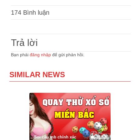
174 Bình luận
Trả lời
Bạn phải
đăng nhập
để gửi phản hồi.
SIMILAR NEWS
Soi cầu mb chính xác
187