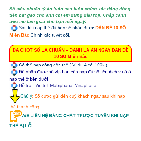
Số siêu chuẩn tỷ ăn luôn cao luôn chính xác đáng đồng
tiền bát gạo cho anh chị em đứng đầu top. Chắp cánh
ước mơ làm giàu cho bạn mỗi ngày
.
Sau khi nạp thẻ đủ bạn sẽ nhận được
DÀN ĐỀ 10 SỐ
Miền Bắc
Chính xác tuyệt đối.
ĐÃ CHỐT SỐ LÀ CHUẨN – ĐÁNH LÀ ĂN NGAY DÀN ĐỀ
10 SỐ Miền Bắc
Có thể nạp cộng dồn thẻ ( Ví dụ 4 cái 100k )
Để nhận được số víp bạn cần nạp đủ số tiền dịch vụ ở ô
nạp thẻ ở bên dưới
Hỗ trợ : Viettel, Mobiphone, Vinaphone, …
Chú ý
: Số được gửi đến quý khách ngay sau khi nạp
thẻ thành công.
A/E LIÊN HỆ BẰNG CHÁT TRƯỢC TUYẾN KHI NẠP
THẺ BỊ LỖI