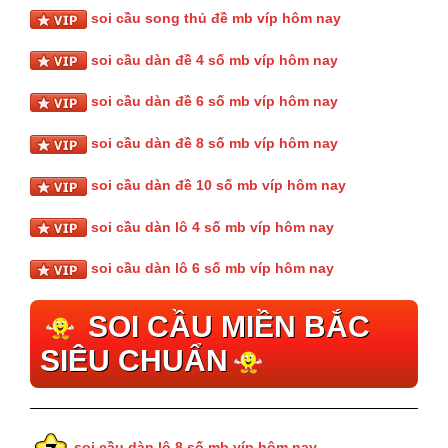
soi cầu song thủ đề mb víp hôm nay
soi cầu dàn đề 4 số mb víp hôm nay
soi cầu dàn đề 6 số mb víp hôm nay
soi cầu dàn đề 8 số mb víp hôm nay
soi cầu dàn đề 10 số mb víp hôm nay
soi cầu dàn lô 4 số mb víp hôm nay
soi cầu dàn lô 6 số mb víp hôm nay
SOI CẦU MIỀN BẮC
SIÊU CHUẨN
soi cầu dàn lô 8 số mb víp hôm nay