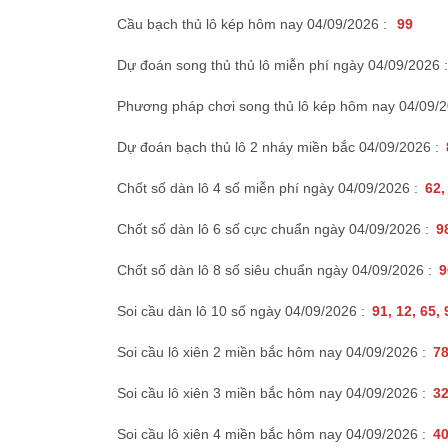
Cầu bạch thủ lô kép hôm nay 04/09/2026 :
99
Dự đoán song thủ thủ lô miễn phí ngày 04/09/2026 
Phương pháp chơi song thủ lô kép hôm nay 04/09/
Dự đoán bạch thủ lô 2 nháy miền bắc 04/09/2026 :
Chốt số dàn lô 4 số miễn phí ngày 04/09/2026 :
62,
Chốt số dàn lô 6 số cực chuẩn ngày 04/09/2026 :
9
Chốt số dàn lô 8 số siêu chuẩn ngày 04/09/2026 :
9
Soi cầu dàn lô 10 số ngày 04/09/2026 :
91, 12, 65, 
Soi cầu lô xiên 2 miền bắc hôm nay 04/09/2026 :
78
Soi cầu lô xiên 3 miền bắc hôm nay 04/09/2026 :
32
Soi cầu lô xiên 4 miền bắc hôm nay 04/09/2026 :
40