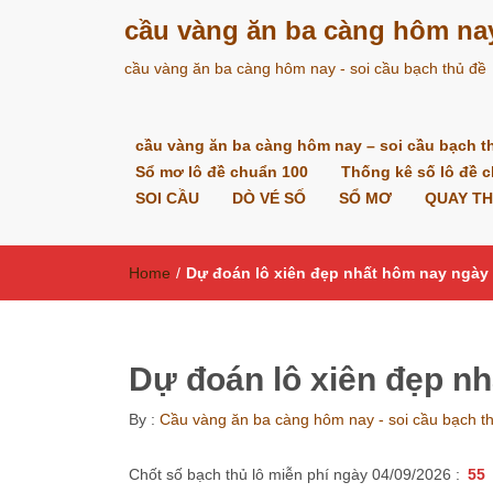
cầu vàng ăn ba càng hôm nay
cầu vàng ăn ba càng hôm nay - soi cầu bạch thủ đề
cầu vàng ăn ba càng hôm nay – soi cầu bạch t
Sổ mơ lô đề chuẩn 100
Thống kê số lô đề 
SOI CẦU
DÒ VÉ SỐ
SỔ MƠ
QUAY T
Home
/
Dự đoán lô xiên đẹp nhất hôm nay ngày 
Dự đoán lô xiên đẹp n
By :
Cầu vàng ăn ba càng hôm nay - soi cầu bạch t
Chốt số bạch thủ lô miễn phí ngày 04/09/2026 :
55