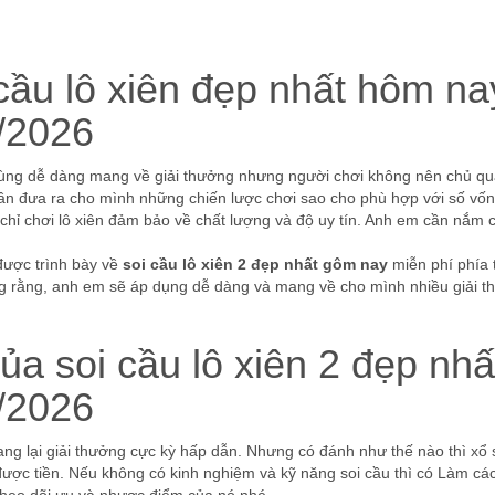
cầu lô xiên đẹp nhất hôm na
/2026
ùng dễ dàng mang về giải thưởng nhưng người chơi không nên chủ qu
ần đưa ra cho mình những chiến lược chơi sao cho phù hợp với số vố
chỉ chơi lô xiên đảm bảo về chất lượng và độ uy tín. Anh em cần nắm 
được trình bày về
soi cầu lô xiên 2 đẹp nhất gôm nay
miễn phí
phía 
g rằng, anh em sẽ áp dụng dễ dàng và mang về cho mình nhiều giải t
a soi cầu lô xiên 2 đẹp nhấ
/2026
g lại giải thưởng cực kỳ hấp dẫn. Nhưng có đánh như thế nào thì xổ 
 được tiền. Nếu không có kinh nghiệm và kỹ năng soi cầu thì có Làm cá