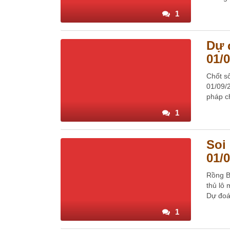
1
Dự 
01/
Chốt s
01/09/
pháp c
1
Soi
01/
Rồng B
thủ lô
Dự đoá
1