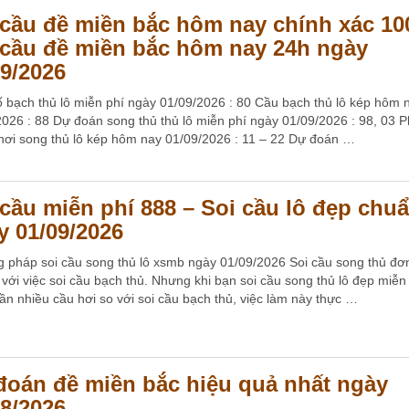
 cầu đề miền bắc hôm nay chính xác 10
 cầu đề miền bắc hôm nay 24h ngày
09/2026
ố bạch thủ lô miễn phí ngày 01/09/2026 : 80 Cầu bạch thủ lô kép hôm 
2026 : 88 Dự đoán song thủ thủ lô miễn phí ngày 01/09/2026 : 98, 03
hơi song thủ lô kép hôm nay 01/09/2026 : 11 – 22 Dự đoán …
 cầu miễn phí 888 – Soi cầu lô đẹp chu
y 01/09/2026
 pháp soi cầu song thủ lô xsmb ngày 01/09/2026 Soi cầu song thủ đơ
với việc soi cầu bạch thủ. Nhưng khi bạn soi cầu song thủ lô đẹp miễn
ần nhiều cầu hơi so với soi cầu bạch thủ, việc làm này thực …
đoán đề miền bắc hiệu quả nhất ngày
08/2026