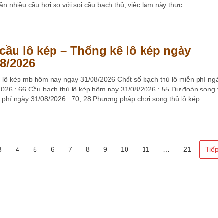
ần nhiều cầu hơi so với soi cầu bạch thủ, việc làm này thực …
 cầu lô kép – Thống kê lô kép ngày
08/2026
u lô kép mb hôm nay ngày 31/08/2026 Chốt số bạch thủ lô miễn phí ng
2026 : 66 Cầu bạch thủ lô kép hôm nay 31/08/2026 : 55 Dự đoán song 
n phí ngày 31/08/2026 : 70, 28 Phương pháp chơi song thủ lô kép …
3
4
5
6
7
8
9
10
11
…
21
Tiế