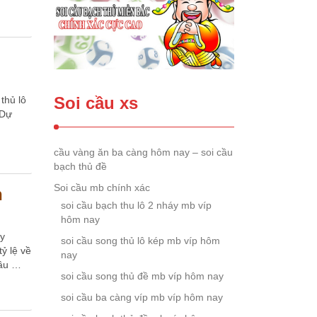
Soi cầu xs
thủ lô
 Dự
cầu vàng ăn ba càng hôm nay – soi cầu
bạch thủ đề
Soi cầu mb chính xác
n
soi cầu bạch thu lô 2 nháy mb víp
hôm nay
ày
soi cầu song thủ lô kép mb víp hôm
ỷ lệ về
nay
cầu …
soi cầu song thủ đề mb víp hôm nay
soi cầu ba càng víp mb víp hôm nay