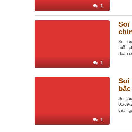
1
Soi
chí
Soi cầ
miễn p
đoán s
1
Soi
bắc
Soi cầ
01/09/
cao ng
1