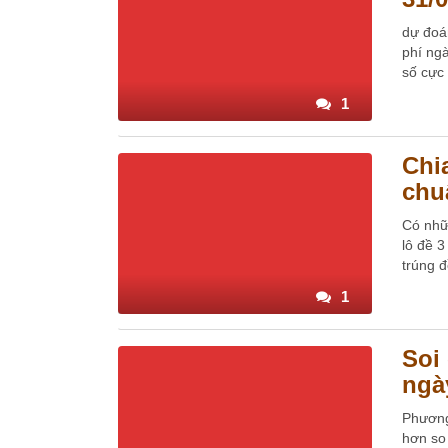
dự đoá
phí ng
số cực 
1
Chi
chu
Có nhữ
lô đề 
trúng đ
1
Soi
ngà
Phương
hơn so 