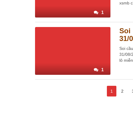
xsmb c
1
Soi
31/
Soi cầ
31/08/
lô miễ
1
1
2