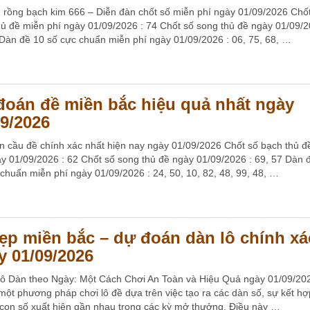
u rồng bạch kim 666 – Diễn đàn chốt số miễn phí ngày 01/09/2026 Chố
hủ đề miễn phí ngày 01/09/2026 : 74 Chốt số song thủ đề ngày 01/09/2
 Dàn đề 10 số cực chuẩn miễn phí ngày 01/09/2026 : 06, 75, 68, …
đoán đề miền bắc hiệu quả nhất ngày
09/2026
n cầu đề chính xác nhất hiện nay ngày 01/09/2026 Chốt số bạch thủ đ
ày 01/09/2026 : 62 Chốt số song thủ đề ngày 01/09/2026 : 69, 57 Dàn 
chuẩn miễn phí ngày 01/09/2026 : 24, 50, 10, 82, 48, 99, 48, …
đẹp miền bắc – dự đoán dàn lô chính xá
y 01/09/2026
ô Dàn theo Ngày: Một Cách Chơi An Toàn và Hiệu Quả ngày 01/09/20
một phương pháp chơi lô đề dựa trên việc tạo ra các dàn số, sự kết h
con số xuất hiện gần nhau trong các kỳ mở thưởng. Điều này …