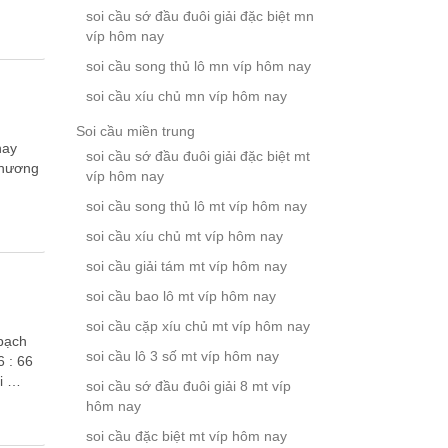
soi cầu sớ đầu đuôi giải đặc biệt mn
víp hôm nay
soi cầu song thủ lô mn víp hôm nay
soi cầu xíu chủ mn víp hôm nay
Soi cầu miền trung
nay
soi cầu sớ đầu đuôi giải đặc biệt mt
Phương
víp hôm nay
soi cầu song thủ lô mt víp hôm nay
soi cầu xíu chủ mt víp hôm nay
soi cầu giải tám mt víp hôm nay
soi cầu bao lô mt víp hôm nay
soi cầu cặp xíu chủ mt víp hôm nay
bạch
soi cầu lô 3 số mt víp hôm nay
6 : 66
ơi …
soi cầu sớ đầu đuôi giải 8 mt víp
hôm nay
soi cầu đặc biệt mt víp hôm nay