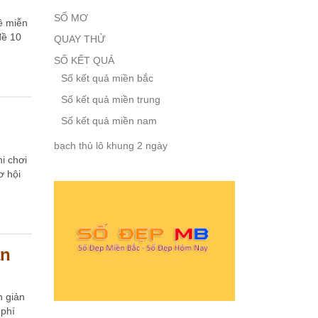
SỔ MƠ
ề miễn
đề 10
QUAY THỬ
SỐ KẾT QUẢ
Số kết quả miền bắc
Số kết quả miền trung
Số kết quả miền nam
bạch thủ lô khung 2 ngày
i chơi
ơ hội
ẩn
n giản
 phí