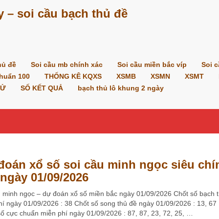
 – soi cầu bạch thủ đề
hủ đề
Soi cầu mb chính xác
Soi cầu miền bắc víp
Soi 
chuẩn 100
THỐNG KÊ KQXS
XSMB
XSMN
XSMT
HỬ
SỐ KẾT QUẢ
bạch thủ lô khung 2 ngày
đoán xổ số soi cầu minh ngọc siêu chí
 ngày 01/09/2026
u minh ngọc – dự đoán xổ số miền bắc ngày 01/09/2026 Chốt số bạch 
hí ngày 01/09/2026 : 38 Chốt số song thủ đề ngày 01/09/2026 : 13, 67
số cực chuẩn miễn phí ngày 01/09/2026 : 87, 87, 23, 72, 25, …