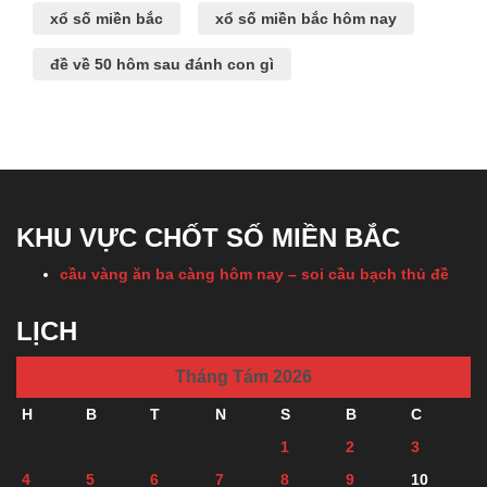
xổ số miền bắc
xổ số miền bắc hôm nay
đề về 50 hôm sau đánh con gì
KHU VỰC CHỐT SỐ MIỀN BẮC
cầu vàng ăn ba càng hôm nay – soi cầu bạch thủ đề
LỊCH
Tháng Tám 2026
H
B
T
N
S
B
C
1
2
3
4
5
6
7
8
9
10