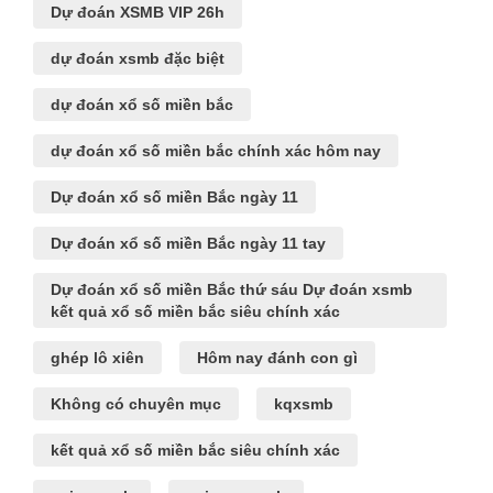
Dự đoán XSMB VIP 26h
dự đoán xsmb đặc biệt
dự đoán xổ số miền bắc
dự đoán xổ số miền bắc chính xác hôm nay
Dự đoán xổ số miền Bắc ngày 11
Dự đoán xổ số miền Bắc ngày 11 tay
Dự đoán xổ số miền Bắc thứ sáu Dự đoán xsmb
kết quả xổ số miền bắc siêu chính xác
ghép lô xiên
Hôm nay đánh con gì
Không có chuyên mục
kqxsmb
kết quả xổ số miền bắc siêu chính xác