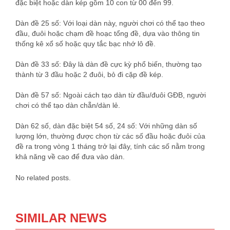
đặc biệt hoặc dàn kép gồm 10 con từ 00 đến 99.
Dàn đề 25 số: Với loại dàn này, người chơi có thể tạo theo
đầu, đuôi hoặc chạm đề hoạc tổng đề, dựa vào thông tin
thống kê xổ số hoặc quy tắc bạc nhớ lô đề.
Dàn đề 33 số: Đây là dàn đề cực kỳ phổ biến, thường tạo
thành từ 3 đầu hoặc 2 đuôi, bỏ đi cặp đề kép.
Dàn đề 57 số: Ngoài cách tạo dàn từ đầu/đuôi GĐB, người
chơi có thể tạo dàn chẵn/dàn lẻ.
Dàn 62 số, dàn đặc biệt 54 số, 24 số: Với những dàn số
lượng lớn, thường được chọn từ các số đầu hoặc đuôi của
đề ra trong vòng 1 tháng trở lại đây, tính các số nằm trong
khả năng về cao để đưa vào dàn.
No related posts.
SIMILAR NEWS