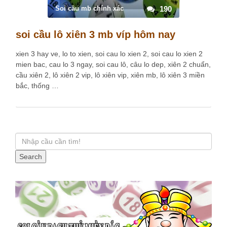
Soi cầu mb chính xác
190
soi cầu lô xiên 3 mb víp hôm nay
xien 3 hay ve, lo to xien, soi cau lo xien 2, soi cau lo xien 2
mien bac, cau lo 3 ngay, soi cau lô, câu lo dep, xiên 2 chuẩn,
cầu xiên 2, lô xiên 2 vip, lô xiên vip, xiên mb, lô xiên 3 miền
bắc, thống …
Search