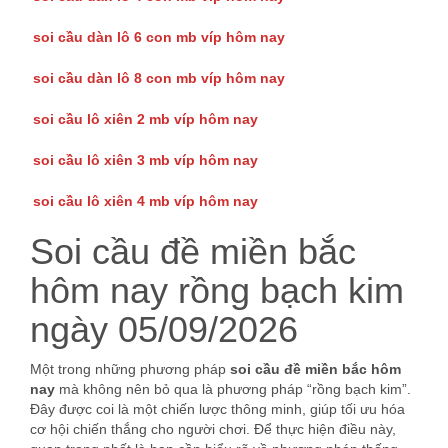
soi cầu dàn lô 6 con mb víp hôm nay
soi cầu dàn lô 8 con mb víp hôm nay
soi cầu lô xiên 2 mb víp hôm nay
soi cầu lô xiên 3 mb víp hôm nay
soi cầu lô xiên 4 mb víp hôm nay
Soi cầu đề miền bắc
hôm nay rồng bạch kim
ngày 05/09/2026
Một trong những phương pháp
soi cầu đề miền bắc hôm
nay
mà không nên bỏ qua là phương pháp “rồng bạch kim”.
Đây được coi là một chiến lược thông minh, giúp tối ưu hóa
cơ hội chiến thắng cho người chơi. Để thực hiện điều này,