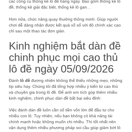
các công cụ thống kê lô đề hàng ngày. Bao gồm thống kê lô
đề, thống kê giải đặc biệt, thống kê lô gan…
Hơn nữa, chức năng quay thưởng thông minh. Giúp người
chơi dễ dàng nhận được kết quả xổ số với độ chính xác cao
chỉ sau một thao tác đơn giản.
Kinh nghiệm bắt dàn đề
chinh phục mọi cao thủ
lô đề ngày 05/09/2026
Đánh
lô đề
đương nhiên không thể thiếu những mẹo, những
típ siêu hay. Chúng tôi đã tổng hợp nhiều ý kiến từ cao thủ
và chuyên gia trong lô đề. Để anh em tích góp thêm nhiều
kinh nghiệm, chinh phục dàn đề bất bại siêu đỉnh:
Việc đánh dàn đề luôn cần số tiền vốn lớn để đầu tư cho
nhiều con lô. Tuy nhiên, nếu bạn không có khả năng tài
chính mạnh hoặc không muốn chi nhiều. Thì tốt nhất nên
vận dụng thêm nhiều phương pháp soi cầu giúp giảm bớt lô