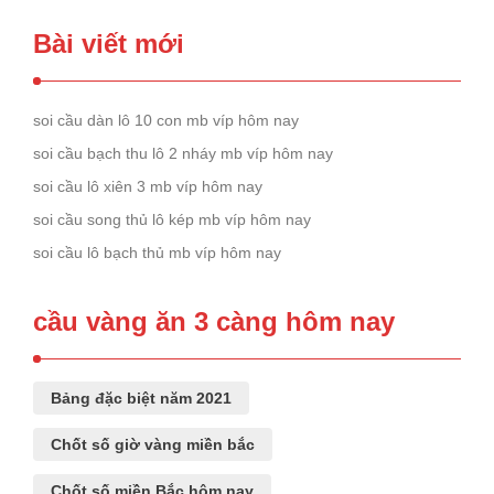
Bài viết mới
soi cầu dàn lô 10 con mb víp hôm nay
soi cầu bạch thu lô 2 nháy mb víp hôm nay
soi cầu lô xiên 3 mb víp hôm nay
soi cầu song thủ lô kép mb víp hôm nay
soi cầu lô bạch thủ mb víp hôm nay
cầu vàng ăn 3 càng hôm nay
Bảng đặc biệt năm 2021
Chốt số giờ vàng miền bắc
Chốt số miền Bắc hôm nay