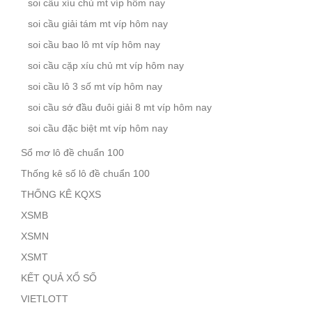
soi cầu xíu chủ mt víp hôm nay
soi cầu giải tám mt víp hôm nay
soi cầu bao lô mt víp hôm nay
soi cầu cặp xíu chủ mt víp hôm nay
soi cầu lô 3 số mt víp hôm nay
soi cầu sớ đầu đuôi giải 8 mt víp hôm nay
soi cầu đặc biệt mt víp hôm nay
Sổ mơ lô đề chuẩn 100
Thống kê số lô đề chuẩn 100
THỐNG KÊ KQXS
XSMB
XSMN
XSMT
KẾT QUẢ XỔ SỐ
VIETLOTT