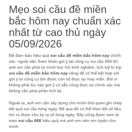
Mẹo soi cầu đề miền
bắc hôm nay chuẩn xác
nhất từ cao thủ ngày
05/09/2026
Để đảm bảo hiệu quả
soi cầu
đề miền bắc hôm nay
chính
xác, ngoài việc tham khảo gợi ý tại công cụ soi cầu 666 thì
anh em cần phải tự mình học hỏi kinh nghiệm, tích luỹ bí kíp
soi cầu
đề miền bắc hôm nay
riêng để có thể kết hợp với
gợi ý từ công cụ tìm được con số thực sự may mắn. Bởi vì
không phải lúc nào gợi ý có sẵn cũng thực sự chính xác mà
không cần phải phân tích lại.
Ngoài ra, anh em cần xây dựng cho mình thói quen ghi chép
kết quả soi cầu từng ngày. Để qua đó có thể theo dõi số liệu,
tìm ra được chu kỳ ra số từng ngày. Đây cũng được xem là
mẹo
soi cầu 666
hiệu quả mà anh em nên rèn luyện cho
mình.