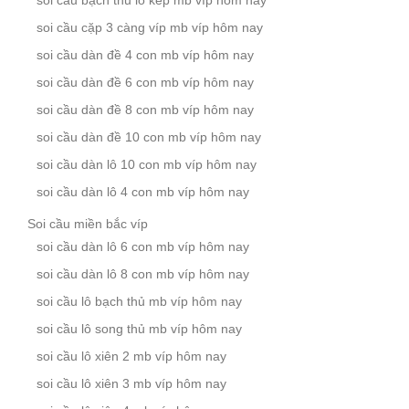
soi cầu bạch thủ lô kép mb víp hôm nay
soi cầu cặp 3 càng víp mb víp hôm nay
soi cầu dàn đề 4 con mb víp hôm nay
soi cầu dàn đề 6 con mb víp hôm nay
soi cầu dàn đề 8 con mb víp hôm nay
soi cầu dàn đề 10 con mb víp hôm nay
soi cầu dàn lô 10 con mb víp hôm nay
soi cầu dàn lô 4 con mb víp hôm nay
Soi cầu miền bắc víp
soi cầu dàn lô 6 con mb víp hôm nay
soi cầu dàn lô 8 con mb víp hôm nay
soi cầu lô bạch thủ mb víp hôm nay
soi cầu lô song thủ mb víp hôm nay
soi cầu lô xiên 2 mb víp hôm nay
soi cầu lô xiên 3 mb víp hôm nay