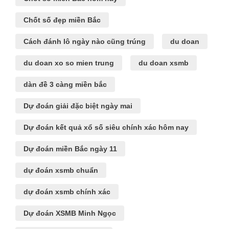
Chốt số đẹp miền Bắc
Cách đánh lô ngày nào cũng trúng
du doan
du doan xo so mien trung
du doan xsmb
dàn đề 3 càng miền bắc
Dự đoán giải đặc biệt ngày mai
Dự đoán kết quả xổ số siêu chính xác hôm nay
Dự đoán miền Bắc ngày 11
dự đoán xsmb chuẩn
dự đoán xsmb chính xác
Dự đoán XSMB Minh Ngọc