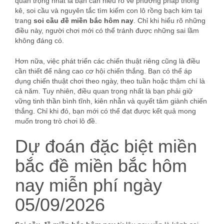
quan trọng nhất là bạn cần hiểu rõ về phương pháp thống
kê, soi cầu và nguyên tắc tìm kiếm con lô rồng bạch kim tại
trang
soi cầu
đề miền bắc hôm nay
. Chỉ khi hiểu rõ những
điều này, người chơi mới có thể tránh được những sai lầm
không đáng có.
Hơn nữa, việc phát triển các chiến thuật riêng cũng là điều
cần thiết để nâng cao cơ hội chiến thắng. Bạn có thể áp
dụng chiến thuật chơi theo ngày, theo tuần hoặc thậm chí là
cả năm. Tuy nhiên, điều quan trọng nhất là bạn phải giữ
vững tinh thần bình tĩnh, kiên nhẫn và quyết tâm giành chiến
thắng. Chỉ khi đó, bạn mới có thể đạt được kết quả mong
muốn trong trò chơi lô đề.
Dự đoán đặc biệt miền
bắc đề miền bắc hôm
nay miễn phí ngày
05/09/2026