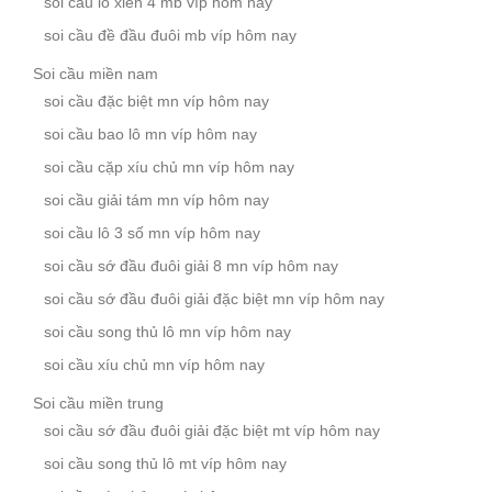
soi cầu lô xiên 4 mb víp hôm nay
soi cầu đề đầu đuôi mb víp hôm nay
Soi cầu miền nam
soi cầu đặc biệt mn víp hôm nay
soi cầu bao lô mn víp hôm nay
soi cầu cặp xíu chủ mn víp hôm nay
soi cầu giải tám mn víp hôm nay
soi cầu lô 3 số mn víp hôm nay
soi cầu sớ đầu đuôi giải 8 mn víp hôm nay
soi cầu sớ đầu đuôi giải đặc biệt mn víp hôm nay
soi cầu song thủ lô mn víp hôm nay
soi cầu xíu chủ mn víp hôm nay
Soi cầu miền trung
soi cầu sớ đầu đuôi giải đặc biệt mt víp hôm nay
soi cầu song thủ lô mt víp hôm nay