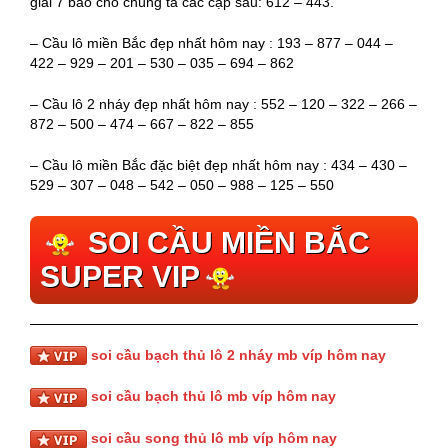
giải 7 báo cho chúng ta các cặp sau: 612 – 443.
– Cầu lô miền Bắc đẹp nhất hôm nay : 193 – 877 – 044 –
422 – 929 – 201 – 530 – 035 – 694 – 862
– Cầu lô 2 nháy đẹp nhất hôm nay : 552 – 120 – 322 – 266 –
872 – 500 – 474 – 667 – 822 – 855
– Cầu lô miền Bắc đặc biệt đẹp nhất hôm nay : 434 – 430 –
529 – 307 – 048 – 542 – 050 – 988 – 125 – 550
SOI CẦU MIỀN BẮC
SUPER VIP
soi cầu bạch thủ lô 2 nháy mb víp hôm nay
soi cầu bạch thủ lô mb víp hôm nay
soi cầu song thủ lô mb víp hôm nay