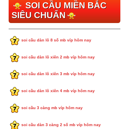
SOI CẦU MIỀN BẮC
SIÊU CHUẨN
soi cầu dàn lô 8 số mb víp hôm nay
soi cầu dàn lô xiên 2 mb víp hôm nay
soi cầu dàn lô xiên 3 mb víp hôm nay
soi cầu dàn lô xiên 4 mb víp hôm nay
soi cầu 3 càng mb víp hôm nay
soi cầu dàn 3 càng 2 số mb víp hôm nay