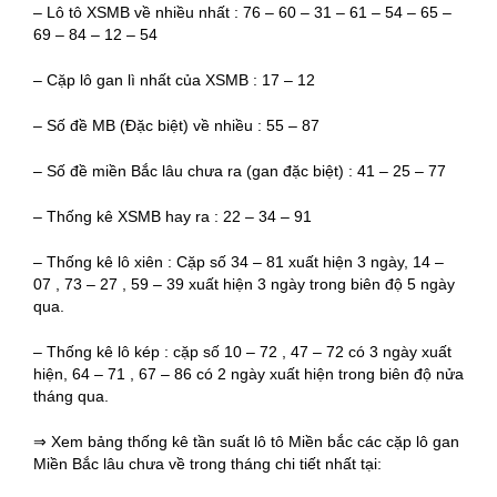
– Lô tô XSMB về nhiều nhất : 76 – 60 – 31 – 61 – 54 – 65 –
69 – 84 – 12 – 54
– Cặp lô gan lì nhất của XSMB : 17 – 12
– Số đề MB (Đặc biệt) về nhiều : 55 – 87
– Số đề miền Bắc lâu chưa ra (gan đặc biệt) : 41 – 25 – 77
– Thống kê XSMB hay ra : 22 – 34 – 91
– Thống kê lô xiên : Cặp số 34 – 81 xuất hiện 3 ngày, 14 –
07 , 73 – 27 , 59 – 39 xuất hiện 3 ngày trong biên độ 5 ngày
qua.
– Thống kê lô kép : cặp số 10 – 72 , 47 – 72 có 3 ngày xuất
hiện, 64 – 71 , 67 – 86 có 2 ngày xuất hiện trong biên độ nửa
tháng qua.
⇒ Xem bảng thống kê tần suất lô tô Miền bắc các cặp lô gan
Miền Bắc lâu chưa về trong tháng chi tiết nhất tại: