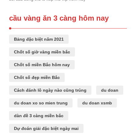
cầu vàng ăn 3 càng hôm nay
Bảng đặc biệt năm 2021
Chốt số giờ vàng miền bắc
Chốt số miền Bắc hôm nay
Chốt số đẹp miền Bắc
Cách đánh lô ngày nào cũng trúng
du doan
du doan xo so mien trung
du doan xsmb
dàn đề 3 càng miền bắc
Dự đoán giải đặc biệt ngày mai