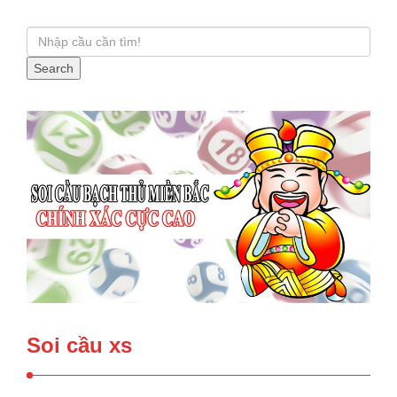
Search
Soi cầu xs