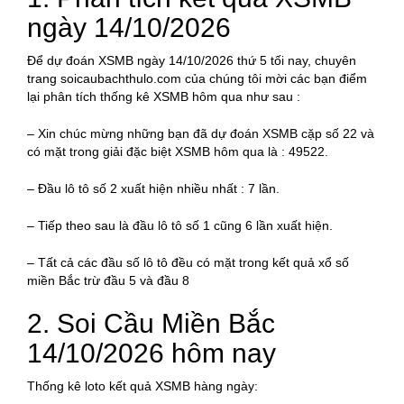
ngày 14/10/2026
Để dự đoán XSMB ngày 14/10/2026 thứ 5 tối nay, chuyên
trang
soicaubachthulo.com
của chúng tôi mời các bạn điểm
lại phân tích thống kê XSMB hôm qua như sau :
– Xin chúc mừng những bạn đã dự đoán XSMB cặp số 22 và
có mặt trong giải đặc biệt XSMB hôm qua là : 49522.
– Đầu lô tô số 2 xuất hiện nhiều nhất : 7 lần.
– Tiếp theo sau là đầu lô tô số 1 cũng 6 lần xuất hiện.
– Tất cả các đầu số lô tô đều có mặt trong kết quả xổ số
miền Bắc trừ đầu 5 và đầu 8
2. Soi Cầu Miền Bắc
14/10/2026 hôm nay
Thống kê loto kết quả XSMB hàng ngày: