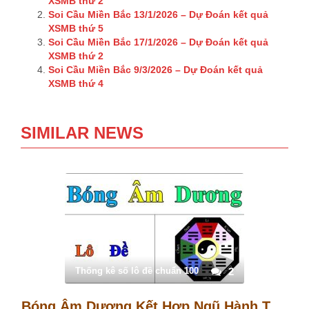
XSMB thứ 2
Soi Cầu Miền Bắc 13/1/2026 – Dự Đoán kết quả
XSMB thứ 5
Soi Cầu Miền Bắc 17/1/2026 – Dự Đoán kết quả
XSMB thứ 2
Soi Cầu Miền Bắc 9/3/2026 – Dự Đoán kết quả
XSMB thứ 4
SIMILAR NEWS
Thống kê số lô đề chuẩn 100
2
Bóng Âm Dương Kết Hợp Ngũ Hành Trong Lô Đề Xổ Số