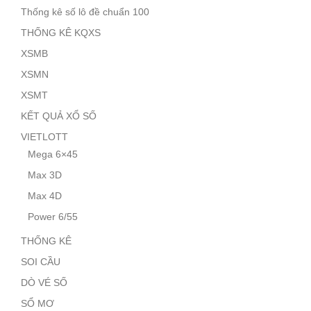
Thống kê số lô đề chuẩn 100
THỐNG KÊ KQXS
XSMB
XSMN
XSMT
KẾT QUẢ XỔ SỐ
VIETLOTT
Mega 6×45
Max 3D
Max 4D
Power 6/55
THỐNG KÊ
SOI CẦU
DÒ VÉ SỐ
SỔ MƠ