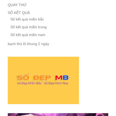
QUAY THỬ
SỐ KẾT QUẢ
Số kết quả miền bắc
Số kết quả miền trung
Số kết quả miền nam
bạch thủ lô khung 2 ngày