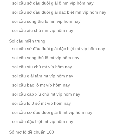
soi cầu sớ đầu đuôi giải 8 mn víp hôm nay
soi cầu sớ đầu đuôi giải đặc biệt mn víp hôm nay
soi cầu song thủ lô mn víp hôm nay
soi cầu xíu chủ mn víp hôm nay
Soi cầu miền trung
soi cầu sớ đầu đuôi giải đặc biệt mt víp hôm nay
soi cầu song thủ lô mt víp hôm nay
soi cầu xíu chủ mt víp hôm nay
soi cầu giải tám mt víp hôm nay
soi cầu bao lô mt víp hôm nay
soi cầu cặp xíu chủ mt víp hôm nay
soi cầu lô 3 số mt víp hôm nay
soi cầu sớ đầu đuôi giải 8 mt víp hôm nay
soi cầu đặc biệt mt víp hôm nay
Sổ mơ lô đề chuẩn 100