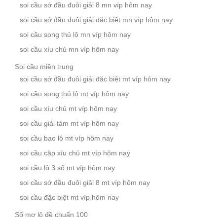
soi cầu sớ đầu đuôi giải 8 mn víp hôm nay
soi cầu sớ đầu đuôi giải đặc biệt mn víp hôm nay
soi cầu song thủ lô mn víp hôm nay
soi cầu xíu chủ mn víp hôm nay
Soi cầu miền trung
soi cầu sớ đầu đuôi giải đặc biệt mt víp hôm nay
soi cầu song thủ lô mt víp hôm nay
soi cầu xíu chủ mt víp hôm nay
soi cầu giải tám mt víp hôm nay
soi cầu bao lô mt víp hôm nay
soi cầu cặp xíu chủ mt víp hôm nay
soi cầu lô 3 số mt víp hôm nay
soi cầu sớ đầu đuôi giải 8 mt víp hôm nay
soi cầu đặc biệt mt víp hôm nay
Sổ mơ lô đề chuẩn 100