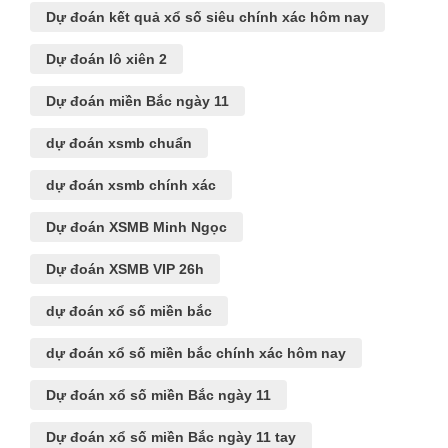
Dự đoán kết quả xổ số siêu chính xác hôm nay
Dự đoán lô xiên 2
Dự đoán miền Bắc ngày 11
dự đoán xsmb chuẩn
dự đoán xsmb chính xác
Dự đoán XSMB Minh Ngọc
Dự đoán XSMB VIP 26h
dự đoán xổ số miền bắc
dự đoán xổ số miền bắc chính xác hôm nay
Dự đoán xổ số miền Bắc ngày 11
Dự đoán xổ số miền Bắc ngày 11 tay