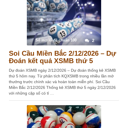
Sổ mơ lô đề chuẩn 100
2
Soi Cầu Miền Bắc 2/12/2026 – Dự
Đoán kết quả XSMB thứ 5
Dự đoán XSMB ngày 2/12/2026 – Dự đoán thống kê XSMB
thứ 5 hôm nay. Từ phân tích KQXSMB trong nhiều lần mở
thưởng trước chính xác và hoàn toàn miễn phí. Soi Cầu
Miền Bắc 2/12/2026 Thống kê XSMB thứ 5 ngày 2/12/2026
với những cặp số có tỉ …