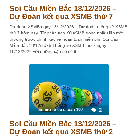
Soi Cầu Miền Bắc 18/12/2026 –
Dự Đoán kết quả XSMB thứ 7
Dự đoán XSMB ngày 18/12/2026 – Dự đoán thống kê XSMB
thứ 7 hôm nay. Từ phân tích KQXSMB trong nhiều lần mở
thưởng trước chính xác và hoàn toàn miễn phí. Soi Cầu
Miền Bắc 18/12/2026 Thống kê XSMB thứ 7 ngày
18/12/2026 với những cặp số có tỉ …
Sổ mơ lô đề chuẩn 100
2
Soi Cầu Miền Bắc 13/12/2026 –
Dự Đoán kết quả XSMB thứ 2