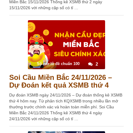
Miền Bắc 15/11/2026 Thống kê XSMB thứ 2 ngày
15/11/2026 với những cặp số có tỉ …
Sổ mơ lô đề chuẩn 100
2
Soi Cầu Miền Bắc 24/11/2026 –
Dự Đoán kết quả XSMB thứ 4
Dự đoán XSMB ngày 24/11/2026 – Dự đoán thống kê XSMB
thứ 4 hôm nay. Từ phân tích KQXSMB trong nhiều lần mở
thưởng trước chính xác và hoàn toàn miễn phí. Soi Cầu
Miền Bắc 24/11/2026 Thống kê XSMB thứ 4 ngày
24/11/2026 với những cặp số có tỉ …