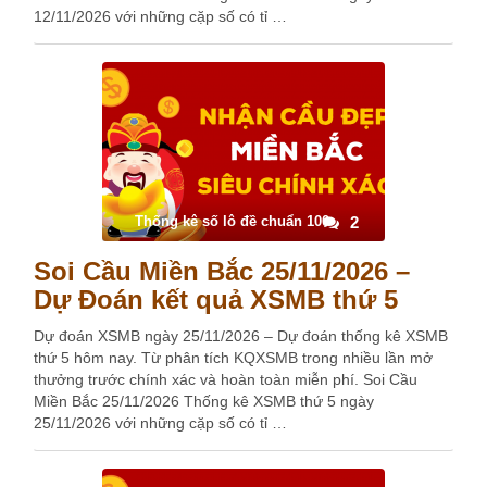
12/11/2026 với những cặp số có tỉ …
Thống kê số lô đề chuẩn 100
2
Soi Cầu Miền Bắc 25/11/2026 –
Dự Đoán kết quả XSMB thứ 5
Dự đoán XSMB ngày 25/11/2026 – Dự đoán thống kê XSMB
thứ 5 hôm nay. Từ phân tích KQXSMB trong nhiều lần mở
thưởng trước chính xác và hoàn toàn miễn phí. Soi Cầu
Miền Bắc 25/11/2026 Thống kê XSMB thứ 5 ngày
25/11/2026 với những cặp số có tỉ …