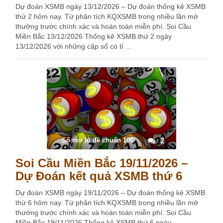
Dự đoán XSMB ngày 13/12/2026 – Dự đoán thống kê XSMB
thứ 2 hôm nay. Từ phân tích KQXSMB trong nhiều lần mở
thưởng trước chính xác và hoàn toàn miễn phí. Soi Cầu
Miền Bắc 13/12/2026 Thống kê XSMB thứ 2 ngày
13/12/2026 với những cặp số có tỉ …
Sổ mơ lô đề chuẩn 100
2
Soi Cầu Miền Bắc 19/11/2026 –
Dự Đoán kết quả XSMB thứ 6
Dự đoán XSMB ngày 19/11/2026 – Dự đoán thống kê XSMB
thứ 6 hôm nay. Từ phân tích KQXSMB trong nhiều lần mở
thưởng trước chính xác và hoàn toàn miễn phí. Soi Cầu
Miền Bắc 19/11/2026 Thống kê XSMB thứ 6 ngày