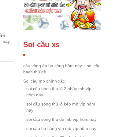
iền
m nay,
Soi cầu xs
cầu vàng ăn ba càng hôm nay – soi cầu
bạch thủ đề
Soi cầu mb chính xác
soi cầu bạch thu lô 2 nháy mb víp
hôm nay
soi cầu song thủ lô kép mb víp hôm
nay
soi cầu song thủ đề mb víp hôm nay
soi cầu ba càng víp mb víp hôm nay