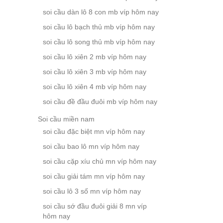
soi cầu dàn lô 8 con mb víp hôm nay
soi cầu lô bạch thủ mb víp hôm nay
soi cầu lô song thủ mb víp hôm nay
soi cầu lô xiên 2 mb víp hôm nay
soi cầu lô xiên 3 mb víp hôm nay
soi cầu lô xiên 4 mb víp hôm nay
soi cầu đề đầu đuôi mb víp hôm nay
Soi cầu miền nam
soi cầu đặc biệt mn víp hôm nay
soi cầu bao lô mn víp hôm nay
soi cầu cặp xíu chủ mn víp hôm nay
soi cầu giải tám mn víp hôm nay
soi cầu lô 3 số mn víp hôm nay
soi cầu sớ đầu đuôi giải 8 mn víp
hôm nay