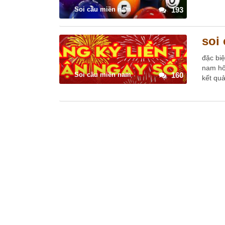
Soi cầu miền nam
193
soi
đặc bi
nam hô
Soi cầu miền nam
160
kết qu