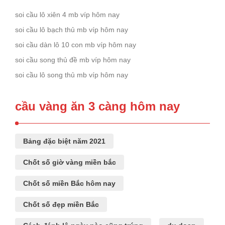
soi cầu lô xiên 4 mb víp hôm nay
soi cầu lô bạch thủ mb víp hôm nay
soi cầu dàn lô 10 con mb víp hôm nay
soi cầu song thủ đề mb víp hôm nay
soi cầu lô song thủ mb víp hôm nay
cầu vàng ăn 3 càng hôm nay
Bảng đặc biệt năm 2021
Chốt số giờ vàng miền bắc
Chốt số miền Bắc hôm nay
Chốt số đẹp miền Bắc