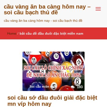
cầu vàng ăn ba càng hôm nay –
soi cầu bạch thủ đề
cầu vàng ăn ba càng hôm nay - soi cầu bạch thủ đề
Home
/
bắt cầu đề đầu đuôi đặc biệt miền nam
Soi cầu miền nam
193
soi cầu sớ đầu đuôi giải đặc biệt
mn víp hôm nay