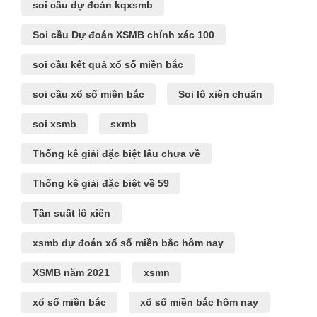
soi cầu dự đoán kqxsmb
Soi cầu Dự đoán XSMB chính xác 100
soi cầu kết quả xổ số miền bắc
soi cầu xổ số miền bắc
Soi lô xiên chuẩn
soi xsmb
sxmb
Thống kê giải đặc biệt lâu chưa về
Thống kê giải đặc biệt về 59
Tần suất lô xiên
xsmb dự đoán xổ số miền bắc hôm nay
XSMB năm 2021
xsmn
xổ số miền bắc
xổ số miền bắc hôm nay