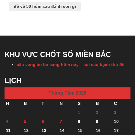
đề về 50 hôm sau đánh con gì
KHU VỰC CHỐT SỐ MIỀN BẮC
cầu vàng ăn ba càng hôm nay – soi cầu bạch thủ đề
LỊCH
Tháng Tám 2026
H
B
T
N
S
B
C
1
2
3
4
5
6
7
8
9
10
11
12
13
14
15
16
17