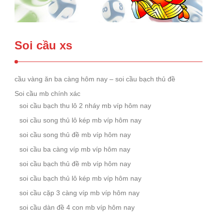
Soi cầu xs
cầu vàng ăn ba càng hôm nay – soi cầu bạch thủ đề
Soi cầu mb chính xác
soi cầu bạch thu lô 2 nháy mb víp hôm nay
soi cầu song thủ lô kép mb víp hôm nay
soi cầu song thủ đề mb víp hôm nay
soi cầu ba càng víp mb víp hôm nay
soi cầu bạch thủ đề mb víp hôm nay
soi cầu bạch thủ lô kép mb víp hôm nay
soi cầu cặp 3 càng víp mb víp hôm nay
soi cầu dàn đề 4 con mb víp hôm nay