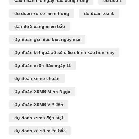
Cách đánh lô ngày nào cũng trúng
du doan
du doan xo so mien trung
du doan xsmb
dàn đề 3 càng miền bắc
Dự đoán giải đặc biệt ngày mai
Dự đoán kết quả xổ số siêu chính xác hôm nay
Dự đoán miền Bắc ngày 11
dự đoán xsmb chuẩn
Dự đoán XSMB Minh Ngọc
Dự đoán XSMB VIP 26h
dự đoán xsmb đặc biệt
dự đoán xổ số miền bắc