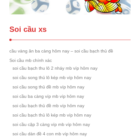
Soi cầu xs
cầu vàng ăn ba càng hôm nay – soi cầu bạch thủ đề
Soi cầu mb chính xác
soi cầu bạch thu lô 2 nháy mb víp hôm nay
soi cầu song thủ lô kép mb víp hôm nay
soi cầu song thủ đề mb víp hôm nay
soi cầu ba càng víp mb víp hôm nay
soi cầu bạch thủ đề mb víp hôm nay
soi cầu bạch thủ lô kép mb víp hôm nay
soi cầu cặp 3 càng víp mb víp hôm nay
soi cầu dàn đề 4 con mb víp hôm nay