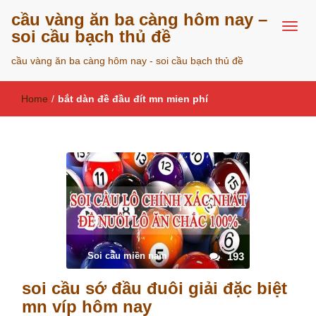
cầu vàng ăn ba càng hôm nay –
soi cầu bạch thủ đề
cầu vàng ăn ba càng hôm nay - soi cầu bạch thủ đề
Home
/
bắt dàn đề đầu đít mn mien phí
Soi cầu miền nam
193
soi cầu sớ đầu đuôi giải đặc biệt
mn víp hôm nay