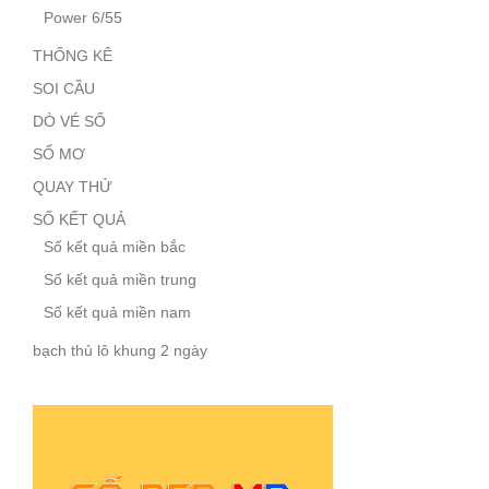
Power 6/55
THỐNG KÊ
SOI CẦU
DÒ VÉ SỐ
SỔ MƠ
QUAY THỬ
SỐ KẾT QUẢ
Số kết quả miền bắc
Số kết quả miền trung
Số kết quả miền nam
bạch thủ lô khung 2 ngày