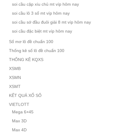
soi cầu cặp xíu chủ mt víp hôm nay
soi cầu lô 3 số mt víp hôm nay
soi cầu sớ đầu đuôi giải 8 mt víp hôm nay
soi cầu đặc biệt mt víp hôm nay
Sổ mơ lô đề chuẩn 100
Thống kê số lô đề chuẩn 100
THỐNG KÊ KQXS
XSMB
XSMN
XSMT
KẾT QUẢ XỔ SỐ
VIETLOTT
Mega 6×45
Max 3D
Max 4D