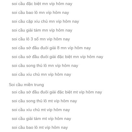
soi cầu đặc biệt mn víp hôm nay
soi cầu bao lô mn víp hôm nay
soi cầu cặp xíu chủ mn víp hôm nay
soi cầu giải tám mn víp hôm nay
soi cầu lô 3 số mn víp hôm nay
soi cầu sớ đầu đuôi giải 8 mn víp hôm nay
soi cầu sớ đầu đuôi giải đặc biệt mn víp hôm nay
soi cầu song thủ lô mn víp hôm nay
soi cầu xíu chủ mn víp hôm nay
Soi cầu miền trung
soi cầu sớ đầu đuôi giải đặc biệt mt víp hôm nay
soi cầu song thủ lô mt víp hôm nay
soi cầu xíu chủ mt víp hôm nay
soi cầu giải tám mt víp hôm nay
soi cầu bao lô mt víp hôm nay