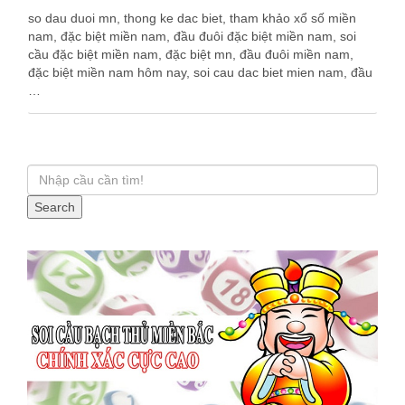
so dau duoi mn, thong ke dac biet, tham khảo xổ số miền
nam, đặc biệt miền nam, đầu đuôi đặc biệt miền nam, soi
cầu đặc biệt miền nam, đặc biệt mn, đầu đuôi miền nam,
đặc biệt miền nam hôm nay, soi cau dac biet mien nam, đầu
…
Search