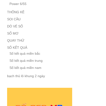
Power 6/55
THỐNG KÊ
SOI CẦU
DÒ VÉ SỐ
SỔ MƠ
QUAY THỬ
SỐ KẾT QUẢ
Số kết quả miền bắc
Số kết quả miền trung
Số kết quả miền nam
bạch thủ lô khung 2 ngày