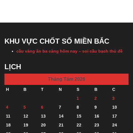
KHU VỰC CHỐT SỐ MIỀN BẮC
cầu vàng ăn ba càng hôm nay – soi cầu bạch thủ đề
LỊCH
Tháng Tám 2026
H
B
T
N
S
B
C
1
2
3
4
5
6
7
8
9
10
11
12
13
14
15
16
17
18
19
20
21
22
23
24