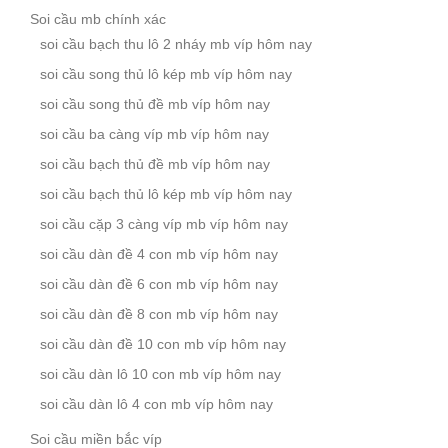
Soi cầu mb chính xác
soi cầu bạch thu lô 2 nháy mb víp hôm nay
soi cầu song thủ lô kép mb víp hôm nay
soi cầu song thủ đề mb víp hôm nay
soi cầu ba càng víp mb víp hôm nay
soi cầu bạch thủ đề mb víp hôm nay
soi cầu bạch thủ lô kép mb víp hôm nay
soi cầu cặp 3 càng víp mb víp hôm nay
soi cầu dàn đề 4 con mb víp hôm nay
soi cầu dàn đề 6 con mb víp hôm nay
soi cầu dàn đề 8 con mb víp hôm nay
soi cầu dàn đề 10 con mb víp hôm nay
soi cầu dàn lô 10 con mb víp hôm nay
soi cầu dàn lô 4 con mb víp hôm nay
Soi cầu miền bắc víp