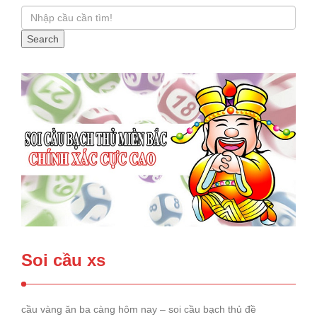
Search
Soi cầu xs
cầu vàng ăn ba càng hôm nay – soi cầu bạch thủ đề