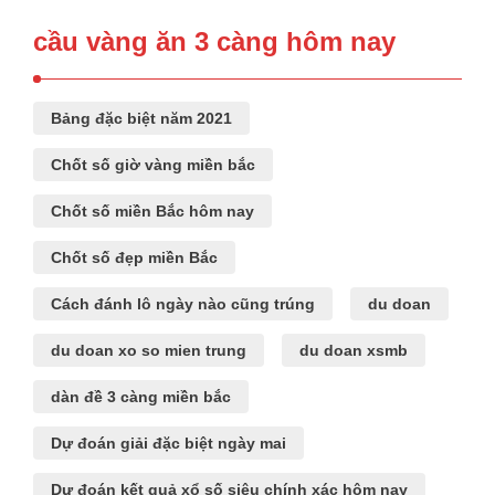
cầu vàng ăn 3 càng hôm nay
Bảng đặc biệt năm 2021
Chốt số giờ vàng miền bắc
Chốt số miền Bắc hôm nay
Chốt số đẹp miền Bắc
Cách đánh lô ngày nào cũng trúng
du doan
du doan xo so mien trung
du doan xsmb
dàn đề 3 càng miền bắc
Dự đoán giải đặc biệt ngày mai
Dự đoán kết quả xổ số siêu chính xác hôm nay