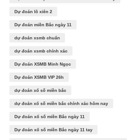
Dự đoán lô xiên 2
Dự đoán miền Bắc ngày 11
dự đoán xsmb chuẩn
dự đoán xsmb chính xác
Dự đoán XSMB Minh Ngọc
Dự đoán XSMB VIP 26h
dự đoán xổ số miền bắc
dự đoán xổ số miền bắc chính xác hôm nay
Dự đoán xổ số miền Bắc ngày 11
Dự đoán xổ số miền Bắc ngày 11 tay