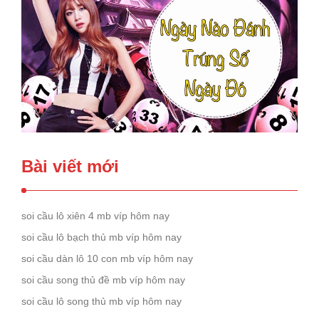
Bài viết mới
soi cầu lô xiên 4 mb víp hôm nay
soi cầu lô bạch thủ mb víp hôm nay
soi cầu dàn lô 10 con mb víp hôm nay
soi cầu song thủ đề mb víp hôm nay
soi cầu lô song thủ mb víp hôm nay