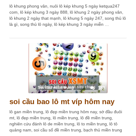
lô khung phong vân, nuôi lô kép khung 5 ngày ketqua247
com, lô kép khung 3 ngày 888, lô khung 2 ngày phong vân,
lô khung 2 ngày that mạnh, lô khung 5 ngày 247, song thủ lô
là gì, song thủ lô ngày, lô kép khung 3 ngày miễn …
Soi cầu miền trung
183
soi cầu bao lô mt víp hôm nay
lô gan miền trung, lô đẹp miền trung hôm nay, sớ đầu đuôi
mt, lô đẹp miền trung, lô miền trung, lô đề miền trung,
nghiên cứu đánh lô de miền trung, lô to miền trung, lô tô
quảng nam, soi cầu số đề miền trung, bạch thủ miền trung