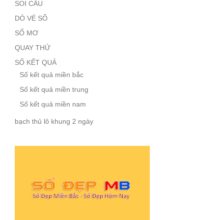
SOI CẦU
DÒ VÉ SỐ
SỔ MƠ
QUAY THỬ
SỐ KẾT QUẢ
Số kết quả miền bắc
Số kết quả miền trung
Số kết quả miền nam
bạch thủ lô khung 2 ngày