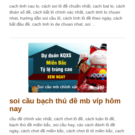
cach tinh cau lo, cách soi lô đề chuẩn nhất, cach bat lo, cách
đoán số đề, cách bắt lô chính xác nhất, cach tinh lo chuan
nhat, hướng dẫn soi cầu lô, cách tính lô đề theo ngày, cách
bắt đầu đề, cach tinh lo de chuan nhat, soi …
Soi cầu mb chính xác
197
soi cầu bạch thủ đề mb víp hôm
nay
cầu đề chính xác nhất, cách chơi lô đề, cách luận lô đề,
bạch thủ đề miền bắc, soi cầu hay, các cách đánh lô đề
ngày, cách chơi đề miền bắc, cách chơi lô tô miền bắc, cach