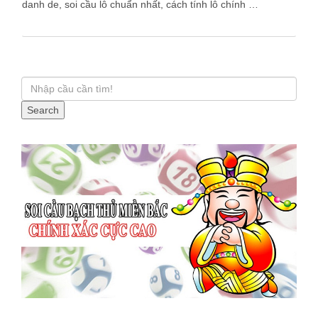
danh de, soi cầu lô chuẩn nhất, cách tính lô chính …
Search