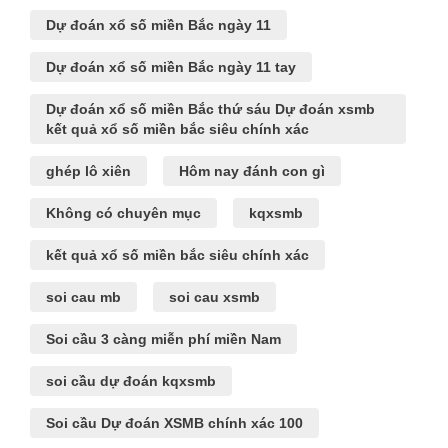
Dự đoán xổ số miền Bắc ngày 11
Dự đoán xổ số miền Bắc ngày 11 tay
Dự đoán xổ số miền Bắc thứ sáu Dự đoán xsmb
kết quả xổ số miền bắc siêu chính xác
ghép lô xiên
Hôm nay đánh con gì
Không có chuyên mục
kqxsmb
kết quả xổ số miền bắc siêu chính xác
soi cau mb
soi cau xsmb
Soi cầu 3 càng miễn phí miền Nam
soi cầu dự đoán kqxsmb
Soi cầu Dự đoán XSMB chính xác 100