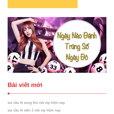
Bài viết mới
soi cầu lô song thủ mb víp hôm nay
soi cầu lô xiên 2 mb víp hôm nay