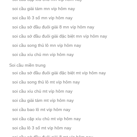
soi cầu giải tám mn víp hôm nay
soi cầu lô 3 số mn víp hôm nay
soi cầu sớ đầu đuôi giải 8 mn víp hôm nay
soi cầu sớ đầu đuôi giải đặc biệt mn víp hôm nay
soi cầu song thủ lô mn víp hôm nay
soi cầu xíu chủ mn víp hôm nay
Soi cầu miền trung
soi cầu sớ đầu đuôi giải đặc biệt mt víp hôm nay
soi cầu song thủ lô mt víp hôm nay
soi cầu xíu chủ mt víp hôm nay
soi cầu giải tám mt víp hôm nay
soi cầu bao lô mt víp hôm nay
soi cầu cặp xíu chủ mt víp hôm nay
soi cầu lô 3 số mt víp hôm nay