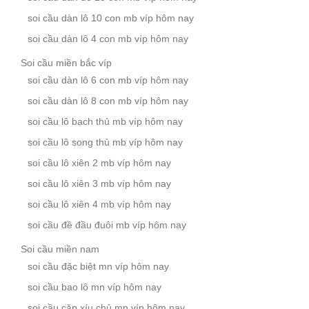
soi cầu dàn lô 10 con mb víp hôm nay
soi cầu dàn lô 4 con mb víp hôm nay
Soi cầu miền bắc víp
soi cầu dàn lô 6 con mb víp hôm nay
soi cầu dàn lô 8 con mb víp hôm nay
soi cầu lô bạch thủ mb víp hôm nay
soi cầu lô song thủ mb víp hôm nay
soi cầu lô xiên 2 mb víp hôm nay
soi cầu lô xiên 3 mb víp hôm nay
soi cầu lô xiên 4 mb víp hôm nay
soi cầu đề đầu đuôi mb víp hôm nay
Soi cầu miền nam
soi cầu đặc biệt mn víp hôm nay
soi cầu bao lô mn víp hôm nay
soi cầu cặp xíu chủ mn víp hôm nay