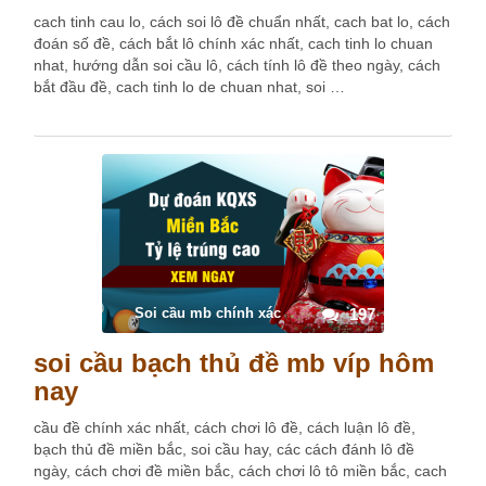
cach tinh cau lo, cách soi lô đề chuẩn nhất, cach bat lo, cách
đoán số đề, cách bắt lô chính xác nhất, cach tinh lo chuan
nhat, hướng dẫn soi cầu lô, cách tính lô đề theo ngày, cách
bắt đầu đề, cach tinh lo de chuan nhat, soi …
Soi cầu mb chính xác
197
soi cầu bạch thủ đề mb víp hôm
nay
cầu đề chính xác nhất, cách chơi lô đề, cách luận lô đề,
bạch thủ đề miền bắc, soi cầu hay, các cách đánh lô đề
ngày, cách chơi đề miền bắc, cách chơi lô tô miền bắc, cach