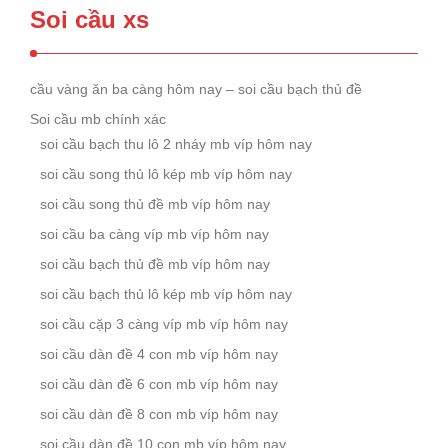
Soi cầu xs
cầu vàng ăn ba càng hôm nay – soi cầu bạch thủ đề
Soi cầu mb chính xác
soi cầu bạch thu lô 2 nháy mb víp hôm nay
soi cầu song thủ lô kép mb víp hôm nay
soi cầu song thủ đề mb víp hôm nay
soi cầu ba càng víp mb víp hôm nay
soi cầu bạch thủ đề mb víp hôm nay
soi cầu bạch thủ lô kép mb víp hôm nay
soi cầu cặp 3 càng víp mb víp hôm nay
soi cầu dàn đề 4 con mb víp hôm nay
soi cầu dàn đề 6 con mb víp hôm nay
soi cầu dàn đề 8 con mb víp hôm nay
soi cầu dàn đề 10 con mb víp hôm nay