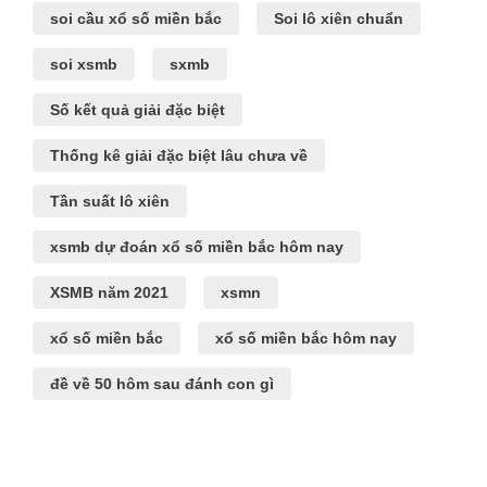
soi cầu xổ số miền bắc
Soi lô xiên chuẩn
soi xsmb
sxmb
Số kết quả giải đặc biệt
Thống kê giải đặc biệt lâu chưa về
Tần suất lô xiên
xsmb dự đoán xổ số miền bắc hôm nay
XSMB năm 2021
xsmn
xổ số miền bắc
xổ số miền bắc hôm nay
đề về 50 hôm sau đánh con gì