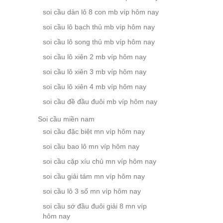
soi cầu dàn lô 8 con mb víp hôm nay
soi cầu lô bạch thủ mb víp hôm nay
soi cầu lô song thủ mb víp hôm nay
soi cầu lô xiên 2 mb víp hôm nay
soi cầu lô xiên 3 mb víp hôm nay
soi cầu lô xiên 4 mb víp hôm nay
soi cầu đề đầu đuôi mb víp hôm nay
Soi cầu miền nam
soi cầu đặc biệt mn víp hôm nay
soi cầu bao lô mn víp hôm nay
soi cầu cặp xíu chủ mn víp hôm nay
soi cầu giải tám mn víp hôm nay
soi cầu lô 3 số mn víp hôm nay
soi cầu sớ đầu đuôi giải 8 mn víp
hôm nay