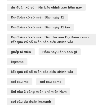
dự đoán xổ số miền bắc chính xác hôm nay
Dự đoán xổ số miền Bắc ngày 11
Dự đoán xổ số miền Bắc ngày 11 tay
Dự đoán xổ số miền Bắc thứ sáu Dự đoán xsmb
kết quả xổ số miền bắc siêu chính xác
ghép lô xiên
Hôm nay đánh con gì
kqxsmb
kết quả xổ số miền bắc siêu chính xác
soi cau mb
soi cau xsmb
Soi cầu 3 càng miễn phí miền Nam
soi cầu dự đoán kqxsmb