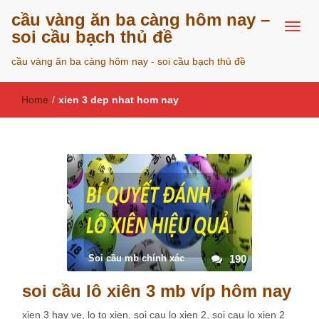
cầu vàng ăn ba càng hôm nay –
soi cầu bạch thủ đề
cầu vàng ăn ba càng hôm nay - soi cầu bạch thủ đề
Home
/
xien 3 dep nhat hom nay
Soi cầu mb chính xác
190
soi cầu lô xiên 3 mb víp hôm nay
xien 3 hay ve, lo to xien, soi cau lo xien 2, soi cau lo xien 2