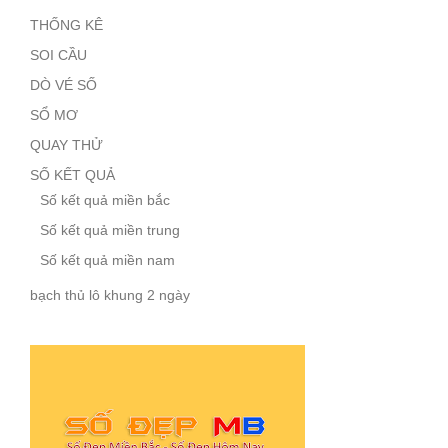
THỐNG KÊ
SOI CẦU
DÒ VÉ SỐ
SỔ MƠ
QUAY THỬ
SỐ KẾT QUẢ
Số kết quả miền bắc
Số kết quả miền trung
Số kết quả miền nam
bạch thủ lô khung 2 ngày