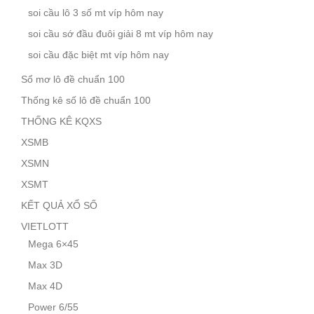
soi cầu lô 3 số mt víp hôm nay
soi cầu sớ đầu đuôi giải 8 mt víp hôm nay
soi cầu đặc biệt mt víp hôm nay
Sổ mơ lô đề chuẩn 100
Thống kê số lô đề chuẩn 100
THỐNG KÊ KQXS
XSMB
XSMN
XSMT
KẾT QUẢ XỔ SỐ
VIETLOTT
Mega 6×45
Max 3D
Max 4D
Power 6/55