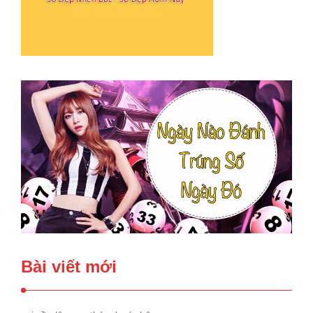
Bài viết mới