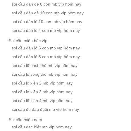
soi cầu dàn đề 8 con mb víp hôm nay
soi cầu dàn đề 10 con mb víp hôm nay
soi cầu dàn lô 10 con mb víp hôm nay
soi cầu dàn lô 4 con mb víp hôm nay
Soi cầu miền bắc víp
soi cầu dàn lô 6 con mb víp hôm nay
soi cầu dàn lô 8 con mb víp hôm nay
soi cầu lô bạch thủ mb víp hôm nay
soi cầu lô song thủ mb víp hôm nay
soi cầu lô xiên 2 mb víp hôm nay
soi cầu lô xiên 3 mb víp hôm nay
soi cầu lô xiên 4 mb víp hôm nay
soi cầu đề đầu đuôi mb víp hôm nay
Soi cầu miền nam
soi cầu đặc biệt mn víp hôm nay