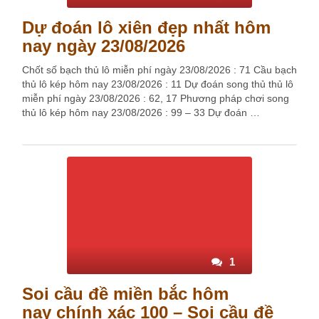
Dự đoán lô xiên đẹp nhất hôm
nay ngày 23/08/2026
Chốt số bạch thủ lô miễn phí ngày 23/08/2026 : 71 Cầu bạch
thủ lô kép hôm nay 23/08/2026 : 11 Dự đoán song thủ thủ lô
miễn phí ngày 23/08/2026 : 62, 17 Phương pháp chơi song
thủ lô kép hôm nay 23/08/2026 : 99 – 33 Dự đoán …
1
Soi cầu đề miền bắc hôm
nay chính xác 100 – Soi cầu đề