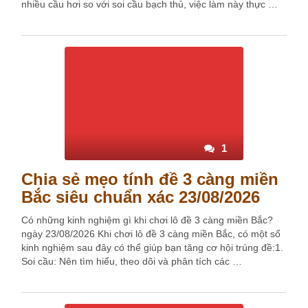
nhiều cầu hơi so với soi cầu bạch thủ, việc làm này thực …
1
Chia sẻ mẹo tính đề 3 càng miền
Bắc siêu chuẩn xác 23/08/2026
Có những kinh nghiệm gì khi chơi lô đề 3 càng miền Bắc?
ngày 23/08/2026 Khi chơi lô đề 3 càng miền Bắc, có một số
kinh nghiệm sau đây có thể giúp bạn tăng cơ hội trúng đề:1.
Soi cầu: Nên tìm hiểu, theo dõi và phân tích các …