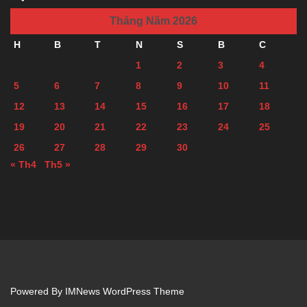
Tháng Năm 2026
H
B
T
N
S
B
C
1
2
3
4
5
6
7
8
9
10
11
12
13
14
15
16
17
18
19
20
21
22
23
24
25
26
27
28
29
30
« Th4
Th5 »
Powered By
IMNews WordPress Theme