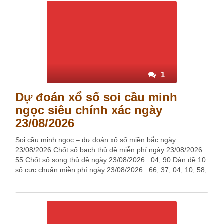
1
Dự đoán xổ số soi cầu minh
ngọc siêu chính xác ngày
23/08/2026
Soi cầu minh ngọc – dự đoán xổ số miền bắc ngày
23/08/2026 Chốt số bạch thủ đề miễn phí ngày 23/08/2026 :
55 Chốt số song thủ đề ngày 23/08/2026 : 04, 90 Dàn đề 10
số cực chuẩn miễn phí ngày 23/08/2026 : 66, 37, 04, 10, 58,
…