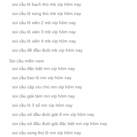
soi cầu lô bạch thủ mb víp hôm nay
soi cầu lô song thủ mb víp hôm nay
soi cầu lô xiên 2 mb víp hôm nay
soi cầu lô xiên 3 mb víp hôm nay
soi cầu lô xiên 4 mb víp hôm nay
soi cầu đề đầu đuôi mb víp hôm nay
Soi cầu miền nam
soi cầu đặc biệt mn víp hôm nay
soi cầu bao lô mn víp hôm nay
soi cầu cặp xíu chủ mn víp hôm nay
soi cầu giải tám mn víp hôm nay
soi cầu lô 3 số mn víp hôm nay
soi cầu sớ đầu đuôi giải 8 mn víp hôm nay
soi cầu sớ đầu đuôi giải đặc biệt mn víp hôm nay
soi cầu song thủ lô mn víp hôm nay