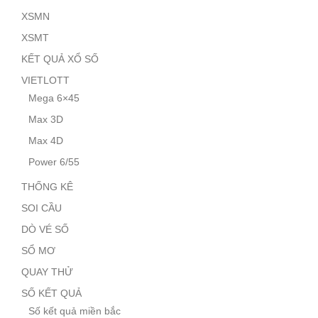
XSMN
XSMT
KẾT QUẢ XỔ SỐ
VIETLOTT
Mega 6×45
Max 3D
Max 4D
Power 6/55
THỐNG KÊ
SOI CẦU
DÒ VÉ SỐ
SỔ MƠ
QUAY THỬ
SỐ KẾT QUẢ
Số kết quả miền bắc