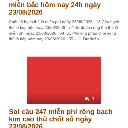
miền bắc hôm nay 24h ngày
23/08/2026
Chốt số bạch thủ lô miễn phí ngày 23/08/2026 : 13 Cầu bạch
thủ lô kép hôm nay 23/08/2026 : 77 Dự đoán song thủ thủ lô
miễn phí ngày 23/08/2026 : 64, 51 Phương pháp chơi song
thủ lô kép hôm nay 23/08/2026 : 55 – 11 Dự đoán …
1
Soi cầu 247 miễn phí rồng bạch
kim cao thủ chốt số ngày
23/08/2026