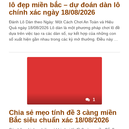
lô đẹp miền bắc – dự đoán dàn lô
chính xác ngày 18/08/2026
Đánh Lô Dàn theo Ngày: Một Cách Chơi An Toàn và Hiệu
Quả ngày 18/08/2026 Lô dàn là một phương pháp chơi lô đề
dựa trên việc tạo ra các dàn số, sự kết hợp của những con
số xuất hiện gần nhau trong các kỳ mở thưởng. Điều này …
1
Chia sẻ mẹo tính đề 3 càng miền
Bắc siêu chuẩn xác 18/08/2026