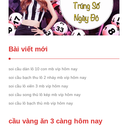
Bài viết mới
soi cầu dàn lô 10 con mb víp hôm nay
soi cầu bạch thu lô 2 nháy mb víp hôm nay
soi cầu lô xiên 3 mb víp hôm nay
soi cầu song thủ lô kép mb víp hôm nay
soi cầu lô bạch thủ mb víp hôm nay
cầu vàng ăn 3 càng hôm nay