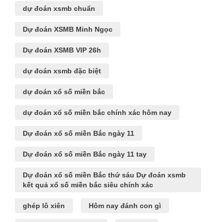
dự đoán xsmb chuẩn
Dự đoán XSMB Minh Ngọc
Dự đoán XSMB VIP 26h
dự đoán xsmb đặc biệt
dự đoán xổ số miền bắc
dự đoán xổ số miền bắc chính xác hôm nay
Dự đoán xổ số miền Bắc ngày 11
Dự đoán xổ số miền Bắc ngày 11 tay
Dự đoán xổ số miền Bắc thứ sáu Dự đoán xsmb
kết quả xổ số miền bắc siêu chính xác
ghép lô xiên
Hôm nay đánh con gì