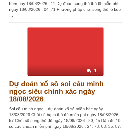
hôm nay 18/08/2026 : 11 Dự đoán song thủ thủ lô miễn phí
ngày 18/08/2026 : 04, 71 Phương pháp chơi song thủ lô kép
…
1
Dự đoán xổ số soi cầu minh
ngọc siêu chính xác ngày
18/08/2026
Soi cầu minh ngọc – dự đoán xổ số miền bắc ngày
18/08/2026 Chốt số bạch thủ đề miễn phí ngày 18/08/2026 :
57 Chốt số song thủ đề ngày 18/08/2026 : 80, 45 Dàn đề 10
số cực chuẩn miễn phí ngày 18/08/2026 : 24, 78, 03, 35, 87,