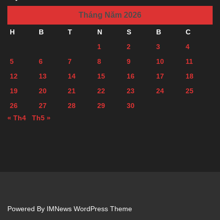
Tháng Năm 2026
H
B
T
N
S
B
C
1
2
3
4
5
6
7
8
9
10
11
12
13
14
15
16
17
18
19
20
21
22
23
24
25
26
27
28
29
30
« Th4
Th5 »
Powered By
IMNews WordPress Theme