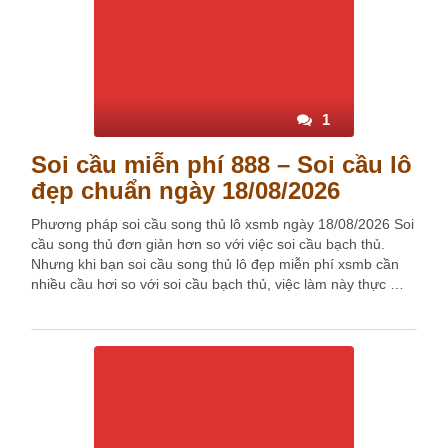
1
Soi cầu miễn phí 888 – Soi cầu lô
đẹp chuẩn ngày 18/08/2026
Phương pháp soi cầu song thủ lô xsmb ngày 18/08/2026 Soi
cầu song thủ đơn giản hơn so với việc soi cầu bạch thủ.
Nhưng khi bạn soi cầu song thủ lô đẹp miễn phí xsmb cần
nhiều cầu hơi so với soi cầu bạch thủ, việc làm này thực …