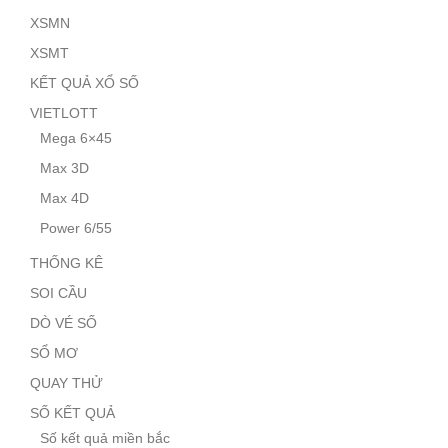
XSMN
XSMT
KẾT QUẢ XỔ SỐ
VIETLOTT
Mega 6×45
Max 3D
Max 4D
Power 6/55
THỐNG KÊ
SOI CẦU
DÒ VÉ SỐ
SỔ MƠ
QUAY THỬ
SỐ KẾT QUẢ
Số kết quả miền bắc