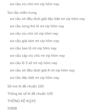
soi cầu xíu chủ mn víp hôm nay
Soi cầu miền trung
soi cầu sớ đầu đuôi giải đặc biệt mt víp hôm nay
soi cầu song thủ lô mt víp hôm nay
soi cầu xíu chủ mt víp hôm nay
soi cầu giải tám mt víp hôm nay
soi cầu bao lô mt víp hôm nay
soi cầu cặp xíu chủ mt víp hôm nay
soi cầu lô 3 số mt víp hôm nay
soi cầu sớ đầu đuôi giải 8 mt víp hôm nay
soi cầu đặc biệt mt víp hôm nay
Sổ mơ lô đề chuẩn 100
Thống kê số lô đề chuẩn 100
THỐNG KÊ KQXS
XSMB