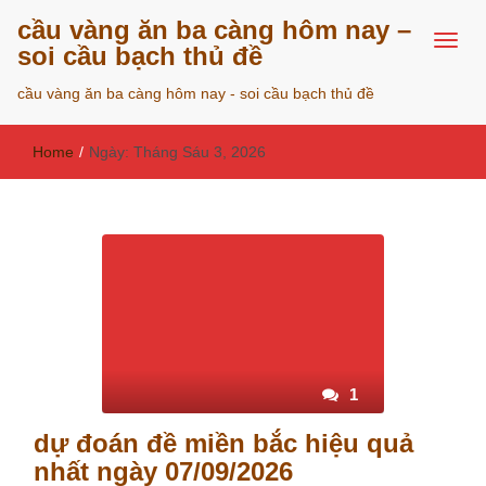
cầu vàng ăn ba càng hôm nay –
soi cầu bạch thủ đề
cầu vàng ăn ba càng hôm nay - soi cầu bạch thủ đề
Home
/
Ngày:
Tháng Sáu 3, 2026
1
dự đoán đề miền bắc hiệu quả
nhất ngày 07/09/2026