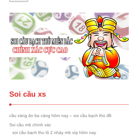
Soi cầu xs
cầu vàng ăn ba càng hôm nay – soi cầu bạch thủ đề
Soi cầu mb chính xác
soi cầu bạch thu lô 2 nháy mb víp hôm nay