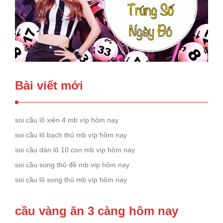
Bài viết mới
soi cầu lô xiên 4 mb víp hôm nay
soi cầu lô bạch thủ mb víp hôm nay
soi cầu dàn lô 10 con mb víp hôm nay
soi cầu song thủ đề mb víp hôm nay
soi cầu lô song thủ mb víp hôm nay
cầu vàng ăn 3 càng hôm nay