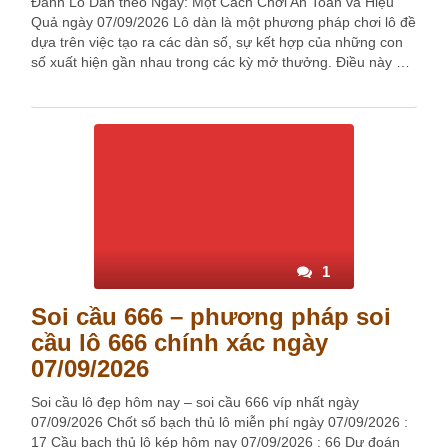
Đánh Lô Dàn theo Ngày: Một Cách Chơi An Toàn và Hiệu
Quả ngày 07/09/2026 Lô dàn là một phương pháp chơi lô đề
dựa trên việc tạo ra các dàn số, sự kết hợp của những con
số xuất hiện gần nhau trong các kỳ mở thưởng. Điều này …
1
Soi cầu 666 – phương pháp soi
cầu lô 666 chính xác ngày
07/09/2026
Soi cầu lô đẹp hôm nay – soi cầu 666 víp nhất ngày
07/09/2026 Chốt số bạch thủ lô miễn phí ngày 07/09/2026 :
17 Cầu bạch thủ lô kép hôm nay 07/09/2026 : 66 Dự đoán