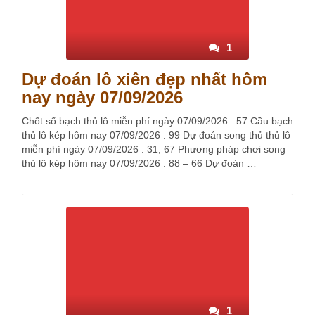
1
Dự đoán lô xiên đẹp nhất hôm
nay ngày 07/09/2026
Chốt số bạch thủ lô miễn phí ngày 07/09/2026 : 57 Cầu bạch
thủ lô kép hôm nay 07/09/2026 : 99 Dự đoán song thủ thủ lô
miễn phí ngày 07/09/2026 : 31, 67 Phương pháp chơi song
thủ lô kép hôm nay 07/09/2026 : 88 – 66 Dự đoán …
1