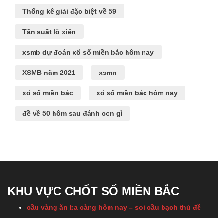
Thống kê giải đặc biệt về 59
Tần suất lô xiên
xsmb dự đoán xổ số miền bắc hôm nay
XSMB năm 2021
xsmn
xổ số miền bắc
xổ số miền bắc hôm nay
đề về 50 hôm sau đánh con gì
KHU VỰC CHỐT SỐ MIỀN BẮC
cầu vàng ăn ba càng hôm nay – soi cầu bạch thủ đề