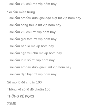
soi cầu xíu chủ mn víp hôm nay
Soi cầu miền trung
soi cầu sớ đầu đuôi giải đặc biệt mt víp hôm nay
soi cầu song thủ lô mt víp hôm nay
soi cầu xíu chủ mt víp hôm nay
soi cầu giải tám mt víp hôm nay
soi cầu bao lô mt víp hôm nay
soi cầu cặp xíu chủ mt víp hôm nay
soi cầu lô 3 số mt víp hôm nay
soi cầu sớ đầu đuôi giải 8 mt víp hôm nay
soi cầu đặc biệt mt víp hôm nay
Sổ mơ lô đề chuẩn 100
Thống kê số lô đề chuẩn 100
THỐNG KÊ KQXS
XSMB