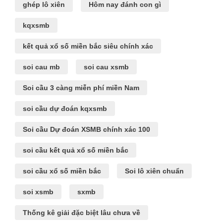
ghép lô xiên
Hôm nay đánh con gì
kqxsmb
kết quả xổ số miền bắc siêu chính xác
soi cau mb
soi cau xsmb
Soi cầu 3 càng miễn phí miền Nam
soi cầu dự đoán kqxsmb
Soi cầu Dự đoán XSMB chính xác 100
soi cầu kết quả xổ số miền bắc
soi cầu xổ số miền bắc
Soi lô xiên chuẩn
soi xsmb
sxmb
Thống kê giải đặc biệt lâu chưa về