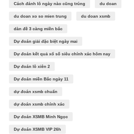
Cách đánh lô ngày nào cũng trúng
du doan
du doan xo so mien trung
du doan xsmb
dàn đề 3 càng miền bắc
Dự đoán giải đặc biệt ngày mai
Dự đoán kết quả xổ số siêu chính xác hôm nay
Dự đoán lô xiên 2
Dự đoán miền Bắc ngày 11
dự đoán xsmb chuẩn
dự đoán xsmb chính xác
Dự đoán XSMB Minh Ngọc
Dự đoán XSMB VIP 26h