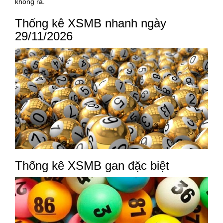
không ra.
Thống kê XSMB nhanh ngày
29/11/2026
Thống kê XSMB gan đặc biệt