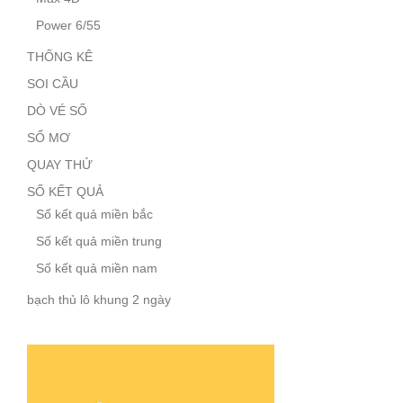
Power 6/55
THỐNG KÊ
SOI CẦU
DÒ VÉ SỐ
SỔ MƠ
QUAY THỬ
SỐ KẾT QUẢ
Số kết quả miền bắc
Số kết quả miền trung
Số kết quả miền nam
bạch thủ lô khung 2 ngày