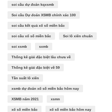
soi cầu dự đoán kqxsmb
Soi cầu Dự đoán XSMB chính xác 100
soi cầu kết quả xổ số miền bắc
soi cầu xổ số miền bắc
Soi lô xiên chuẩn
soi xsmb
sxmb
Thống kê giải đặc biệt lâu chưa về
Thống kê giải đặc biệt về 59
Tần suất lô xiên
xsmb dự đoán xổ số miền bắc hôm nay
XSMB năm 2021
xsmn
xổ số miền bắc
xổ số miền bắc hôm nay