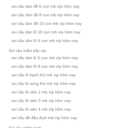
soi cầu dàn đề 6 con mb víp hôm nay
soi cầu dàn đề 8 con mb víp hôm nay
soi cầu dàn đề 10 con mb víp hôm nay
soi cầu dàn lô 10 con mb víp hôm nay
soi cầu dàn lô 4 con mb víp hôm nay
Soi cầu miền bắc víp
soi cầu dàn lô 6 con mb víp hôm nay
soi cầu dàn lô 8 con mb víp hôm nay
soi cầu lô bạch thủ mb víp hôm nay
soi cầu lô song thủ mb víp hôm nay
soi cầu lô xiên 2 mb víp hôm nay
soi cầu lô xiên 3 mb víp hôm nay
soi cầu lô xiên 4 mb víp hôm nay
soi cầu đề đầu đuôi mb víp hôm nay
Soi cầu miền nam