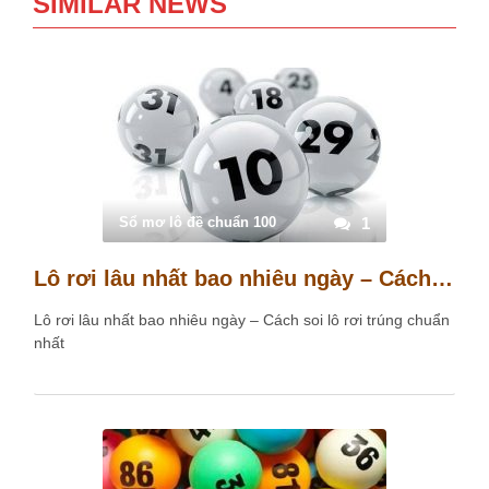
SIMILAR NEWS
Sổ mơ lô đề chuẩn 100
1
Lô rơi lâu nhất bao nhiêu ngày – Cách soi lô rơi trúng chuẩn nhất
Lô rơi lâu nhất bao nhiêu ngày – Cách soi lô rơi trúng chuẩn
nhất