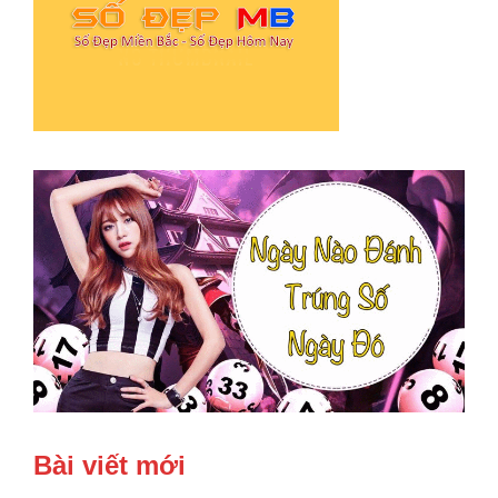
Bài viết mới