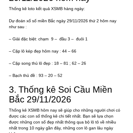
Thống kê loto kết quả XSMB hàng ngày:
Dự đoán xổ số miền Bắc ngày 29/11/2026 thứ 2 hôm nay
như sau :
– Giải đặc biệt: chạm 9 – đầu 3
– đuôi 1
– Cặp lô kép đẹp hôm nay : 44 – 66
– Cặp song thủ lô đẹp : 18 – 81 ; 62 – 26
– Bạch thủ đề : 93 – 20 – 52
3. Thống kê Soi Cầu Miền
Bắc 29/11/2026
Thống kê XSMB hôm nay sẽ giúp cho những người chơi có
được các con số thống kê chi tiết nhất. Bạn sẽ lựa chọn
được những con số đẹp nhất thông qua bộ lô tô về nhiều
nhất trong 10 ngày gần đây, những con lô gan lâu ngày