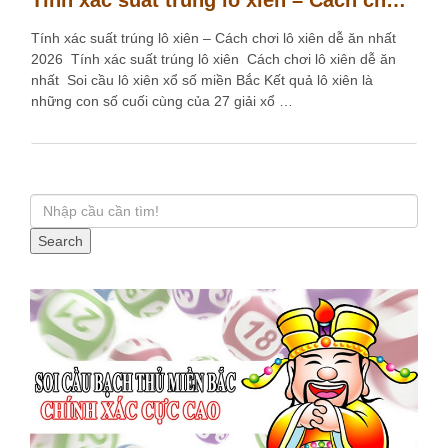
Tính xác suất trúng lô xiên – Cách chơi lô xiên dễ ăn nhất
2026 Tính xác suất trúng lô xiên Cách chơi lô xiên dễ ăn
nhất Soi cầu lô xiên xổ số miền Bắc Kết quả lô xiên là
những con số cuối cùng của 27 giải xổ …
Search