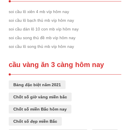
soi cầu lô xiên 4 mb víp hôm nay
soi cầu lô bạch thủ mb víp hôm nay
soi cầu dàn lô 10 con mb víp hôm nay
soi cầu song thủ đề mb víp hôm nay
soi cầu lô song thủ mb víp hôm nay
cầu vàng ăn 3 càng hôm nay
Bảng đặc biệt năm 2021
Chốt số giờ vàng miền bắc
Chốt số miền Bắc hôm nay
Chốt số đẹp miền Bắc