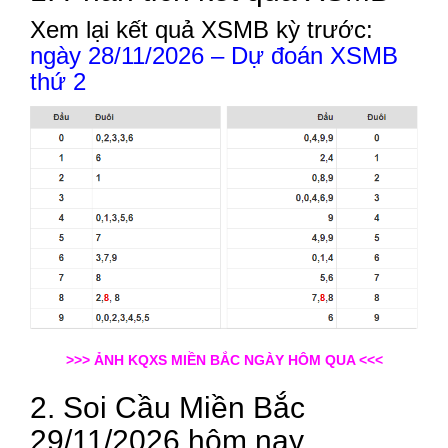
Xem lại kết quả XSMB kỳ trước:
ngày 28/11/2026 – Dự đoán XSMB
thứ 2
>>> ẢNH KQXS MIỀN BẮC NGÀY HÔM QUA <<<
2. Soi Cầu Miền Bắc
29/11/2026 hôm nay