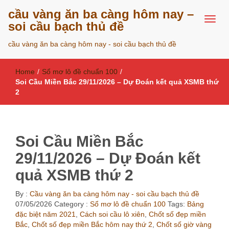
cầu vàng ăn ba càng hôm nay –
soi cầu bạch thủ đề
cầu vàng ăn ba càng hôm nay - soi cầu bạch thủ đề
Home
/
Sổ mơ lô đề chuẩn 100
/
Soi Cầu Miền Bắc 29/11/2026 – Dự Đoán kết quả XSMB thứ
2
Soi Cầu Miền Bắc
29/11/2026 – Dự Đoán kết
quả XSMB thứ 2
By :
Cầu vàng ăn ba càng hôm nay - soi cầu bạch thủ đề
07/05/2026
Category :
Sổ mơ lô đề chuẩn 100
Tags:
Bảng
đặc biệt năm 2021
,
Cách soi cầu lô xiên
,
Chốt số đẹp miền
Bắc
,
Chốt số đẹp miền Bắc hôm nay thứ 2
,
Chốt số giờ vàng