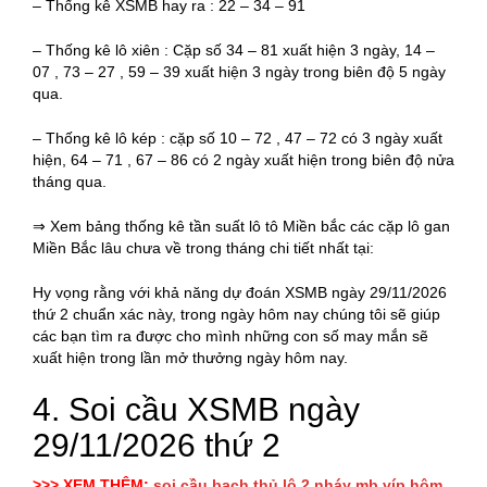
– Thống kê XSMB hay ra : 22 – 34 – 91
– Thống kê lô xiên : Cặp số 34 – 81 xuất hiện 3 ngày, 14 –
07 , 73 – 27 , 59 – 39 xuất hiện 3 ngày trong biên độ 5 ngày
qua.
– Thống kê lô kép : cặp số 10 – 72 , 47 – 72 có 3 ngày xuất
hiện, 64 – 71 , 67 – 86 có 2 ngày xuất hiện trong biên độ nửa
tháng qua.
⇒ Xem bảng thống kê tần suất lô tô Miền bắc các cặp lô gan
Miền Bắc lâu chưa về trong tháng chi tiết nhất tại:
Hy vọng rằng với khả năng dự đoán XSMB ngày 29/11/2026
thứ 2 chuẩn xác này, trong ngày hôm nay chúng tôi sẽ giúp
các bạn tìm ra được cho mình những con số may mắn sẽ
xuất hiện trong lần mở thưởng ngày hôm nay.
4. Soi cầu XSMB ngày
29/11/2026 thứ 2
>>> XEM THÊM:
soi cầu bạch thủ lô 2 nháy mb víp hôm