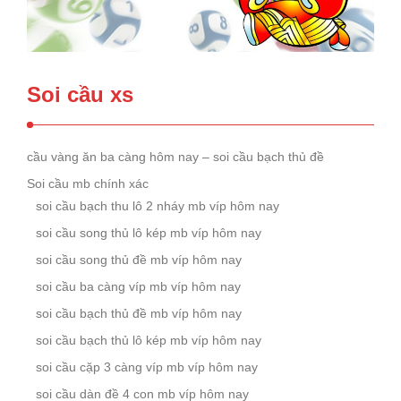
Soi cầu xs
cầu vàng ăn ba càng hôm nay – soi cầu bạch thủ đề
Soi cầu mb chính xác
soi cầu bạch thu lô 2 nháy mb víp hôm nay
soi cầu song thủ lô kép mb víp hôm nay
soi cầu song thủ đề mb víp hôm nay
soi cầu ba càng víp mb víp hôm nay
soi cầu bạch thủ đề mb víp hôm nay
soi cầu bạch thủ lô kép mb víp hôm nay
soi cầu cặp 3 càng víp mb víp hôm nay
soi cầu dàn đề 4 con mb víp hôm nay