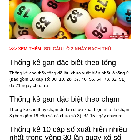
>>> XEM THÊM:
SOI CẦU LÔ 2 NHÁY BẠCH THỦ
Thống kê gan đặc biệt theo tổng
Thống kê cho thấy tổng đề lâu chưa xuất hiện nhất là tổng 0
(bao gồm 10 cặp số: 00, 19, 28, 37, 46, 55, 64, 73, 82, 91)
đã 21 ngày chưa ra.
Thống kê gan đặc biệt theo chạm
Thống kê cho thấy chạm đề lâu chưa xuất hiện nhất là chạm
3 (bao gồm 19 cặp số có chứa số 3), đã 15 ngày chưa ra.
Thống kê 10 cặp số xuất hiện nhiều
nhất trong vòng 30 lần quay xổ số