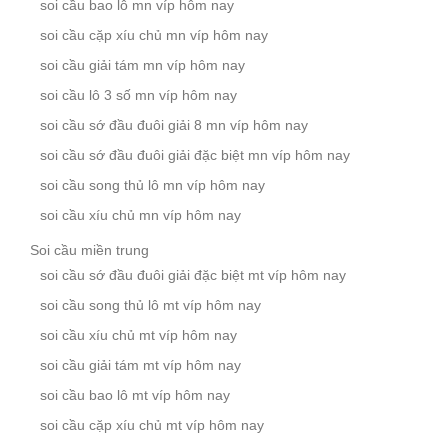
soi cầu bao lô mn víp hôm nay
soi cầu cặp xíu chủ mn víp hôm nay
soi cầu giải tám mn víp hôm nay
soi cầu lô 3 số mn víp hôm nay
soi cầu sớ đầu đuôi giải 8 mn víp hôm nay
soi cầu sớ đầu đuôi giải đặc biệt mn víp hôm nay
soi cầu song thủ lô mn víp hôm nay
soi cầu xíu chủ mn víp hôm nay
Soi cầu miền trung
soi cầu sớ đầu đuôi giải đặc biệt mt víp hôm nay
soi cầu song thủ lô mt víp hôm nay
soi cầu xíu chủ mt víp hôm nay
soi cầu giải tám mt víp hôm nay
soi cầu bao lô mt víp hôm nay
soi cầu cặp xíu chủ mt víp hôm nay