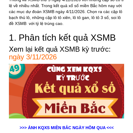
lệ về nhiều nhất. Trong kết quả xổ số miền Bắc hôm nay với
các mục dự đoán XSMB ngày 4/11/2026. Chọn ra các cặp lô
bạch thủ lô, những cặp lô tô xiên, lô tô gan, lô tô 3 số, soi lô
đề XSMB với tỷ lệ trúng cao.
1. Phân tích kết quả XSMB
Xem lại kết quả XSMB kỳ trước:
ngày 3/11/2026
>>> ẢNH KQXS MIỀN BẮC NGÀY HÔM QUA <<<