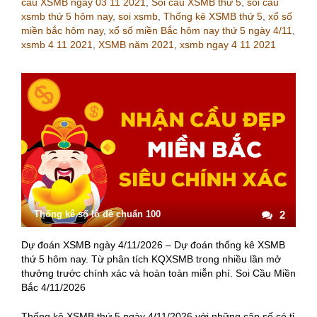
cầu XSMB ngày 03 11 2021
,
Soi cầu XSMB thứ 5
,
soi cầu
xsmb thứ 5 hôm nay
,
soi xsmb
,
Thống kê XSMB thứ 5
,
xổ số
miền bắc hôm nay
,
xổ số miền Bắc hôm nay thứ 5 ngày 4/11
,
xsmb 4 11 2021
,
XSMB năm 2021
,
xsmb ngay 4 11 2021
Thống kê số lô đề chuẩn 100
2
Dự đoán XSMB ngày 4/11/2026 – Dự đoán thống kê XSMB
thứ 5 hôm nay. Từ phân tích KQXSMB trong nhiều lần mở
thưởng trước chính xác và hoàn toàn miễn phí. Soi Cầu Miền
Bắc 4/11/2026
Thống kê XSMB thứ 5 ngày 4/11/2026 với những cặp số có tỉ