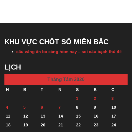
KHU VỰC CHỐT SỐ MIỀN BẮC
cầu vàng ăn ba càng hôm nay – soi cầu bạch thủ đề
LỊCH
Tháng Tám 2026
H
B
T
N
S
B
C
1
2
3
4
5
6
7
8
9
10
11
12
13
14
15
16
17
18
19
20
21
22
23
24