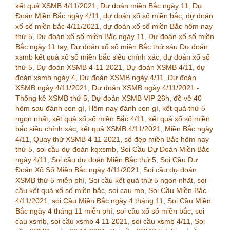
kết quả XSMB 4/11/2021
,
Dự đoán miền Bắc ngày 11
,
Dự
Đoán Miền Bắc ngày 4/11
,
dự đoán xổ số miền bắc
,
dự đoán
xổ số miền bắc 4/11/2021
,
dự đoán xổ số miền Bắc hôm nay
thứ 5
,
Dự đoán xổ số miền Bắc ngày 11
,
Dự đoán xổ số miền
Bắc ngày 11 tay
,
Dự đoán xổ số miền Bắc thứ sáu Dự đoán
xsmb kết quả xổ số miền bắc siêu chính xác
,
dự đoán xổ số
thứ 5
,
Dự đoán XSMB 4-11-2021
,
Dự đoán XSMB 4/11
,
dự
đoán xsmb ngày 4
,
Dự đoán XSMB ngày 4/11
,
Dự đoán
XSMB ngày 4/11/2021
,
Dự đoán XSMB ngày 4/11/2021 -
Thống kê XSMB thứ 5
,
Dự đoán XSMB VIP 26h
,
đề về 40
hôm sau đánh con gì
,
Hôm nay đánh con gì
,
kết quả thứ 5
ngon nhất
,
kết quả xổ số miền Bắc 4/11
,
kết quả xổ số miền
bắc siêu chính xác
,
kết quả XSMB 4/11/2021
,
Miền Bắc ngày
4/11
,
Quay thử XSMB 4 11 2021
,
số đẹp miền Bắc hôm nay
thứ 5
,
soi cầu dự đoán kqxsmb
,
Soi Cầu Dự Đoán Miền Bắc
ngày 4/11
,
Soi cầu dự đoán Miền Bắc thứ 5
,
Soi Cầu Dự
Đoán Xổ Số Miền Bắc ngày 4/11/2021
,
Soi cầu dự đoán
XSMB thứ 5 miễn phí
,
Soi cầu kết quả thứ 5 ngon nhất
,
soi
cầu kết quả xổ số miền bắc
,
soi cau mb
,
Soi Cầu Miền Bắc
4/11/2021
,
soi Cầu Miền Bắc ngày 4 tháng 11
,
Soi Cầu Miền
Bắc ngày 4 tháng 11 miễn phí
,
soi cầu xổ số miền bắc
,
soi
cau xsmb
,
soi cầu xsmb 4 11 2021
,
soi cầu xsmb 4/11
,
Soi