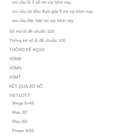
soi cầu lô 3 số mt víp hôm nay
soi cầu sớ đầu đuôi giải 8 mt víp hôm nay
soi cầu đặc biệt mt víp hôm nay
Sổ mơ lô đề chuẩn 100
Thống kê số lô đề chuẩn 100
THỐNG KÊ KQXS
XSMB
XSMN
XSMT
KẾT QUẢ XỔ SỐ
VIETLOTT
Mega 6×45
Max 3D
Max 4D
Power 6/55