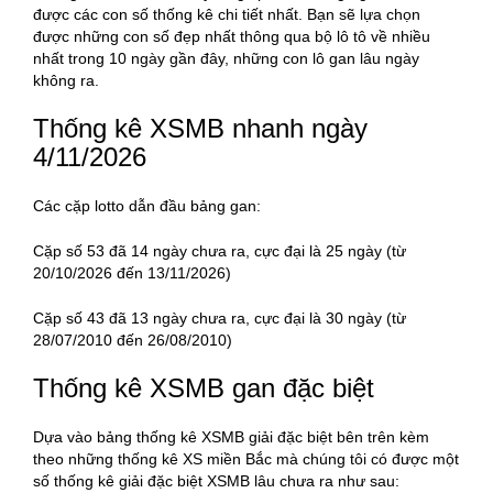
được các con số thống kê chi tiết nhất. Bạn sẽ lựa chọn
được những con số đẹp nhất thông qua bộ lô tô về nhiều
nhất trong 10 ngày gần đây, những con lô gan lâu ngày
không ra.
Thống kê XSMB nhanh ngày
4/11/2026
Các cặp lotto dẫn đầu bảng gan:
Cặp số 53 đã 14 ngày chưa ra, cực đại là 25 ngày (từ
20/10/2026 đến 13/11/2026)
Cặp số 43 đã 13 ngày chưa ra, cực đại là 30 ngày (từ
28/07/2010 đến 26/08/2010)
Thống kê XSMB gan đặc biệt
Dựa vào bảng thống kê XSMB giải đặc biệt bên trên kèm
theo những thống kê XS miền Bắc mà chúng tôi có được một
số thống kê giải đặc biệt XSMB lâu chưa ra như sau: