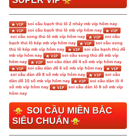
soi cầu bạch thủ lô 2 nháy mb víp hôm nay
soi cầu bạch thủ lô mb víp hôm nay
soi cầu song thủ lô mb víp hôm nay
soi cầu
bạch thủ lô kép mb víp hôm nay
soi cầu song
thủ lô kép mb víp hôm nay
soi cầu bạch thủ đề
mb víp hôm nay
soi cầu song thủ đề mb víp
hôm nay
soi cầu dàn đề 4 số mb víp hôm nay
soi cầu dàn đề 6 số mb víp hôm nay
soi cầu dàn đề 8 số mb víp hôm nay
soi cầu
dàn đề 10 số mb víp hôm nay
soi cầu dàn lô 4
số mb víp hôm nay
soi cầu dàn lô 6 số mb víp
hôm nay
SOI CẦU MIỀN BẮC
SIÊU CHUẨN