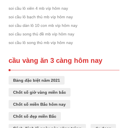
soi cầu lô xiên 4 mb víp hôm nay
soi cầu lô bạch thủ mb víp hôm nay
soi cầu dàn lô 10 con mb víp hôm nay
soi cầu song thủ đề mb víp hôm nay
soi cầu lô song thủ mb víp hôm nay
cầu vàng ăn 3 càng hôm nay
Bảng đặc biệt năm 2021
Chốt số giờ vàng miền bắc
Chốt số miền Bắc hôm nay
Chốt số đẹp miền Bắc