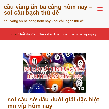
cầu vàng ăn ba càng hôm nay –
soi cầu bạch thủ đề
cầu vàng ăn ba càng hôm nay - soi cầu bạch thủ đề
Home
/
bắt đề đầu đuôi đặc biệt miền nam hàng ngày
Soi cầu miền nam
193
soi cầu sớ đầu đuôi giải đặc biệt
mn víp hôm nay