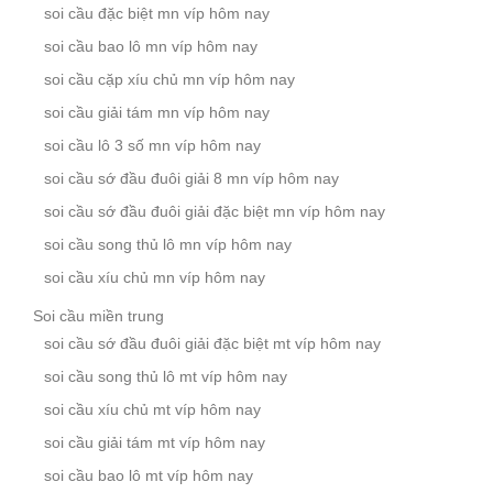
soi cầu đặc biệt mn víp hôm nay
soi cầu bao lô mn víp hôm nay
soi cầu cặp xíu chủ mn víp hôm nay
soi cầu giải tám mn víp hôm nay
soi cầu lô 3 số mn víp hôm nay
soi cầu sớ đầu đuôi giải 8 mn víp hôm nay
soi cầu sớ đầu đuôi giải đặc biệt mn víp hôm nay
soi cầu song thủ lô mn víp hôm nay
soi cầu xíu chủ mn víp hôm nay
Soi cầu miền trung
soi cầu sớ đầu đuôi giải đặc biệt mt víp hôm nay
soi cầu song thủ lô mt víp hôm nay
soi cầu xíu chủ mt víp hôm nay
soi cầu giải tám mt víp hôm nay
soi cầu bao lô mt víp hôm nay