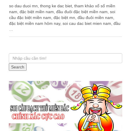
so dau duoi mn, thong ke dac biet, tham khảo xổ số miền
nam, đặc biệt miền nam, đầu đuôi đặc biệt miền nam, soi
cầu đặc biệt miền nam, đặc biệt mn, đầu đuôi miền nam,
đặc biệt miền nam hôm nay, soi cau dac biet mien nam, đầu
…
Search