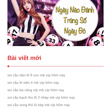
Bài viết mới
soi cầu dàn lô 8 con mb víp hôm nay
soi cầu lô xiên 4 mb víp hôm nay
soi cầu ba càng víp mb víp hôm nay
soi cầu bạch thu lô 2 nháy mb víp hôm nay
soi cầu song thủ lô kép mb víp hôm nay