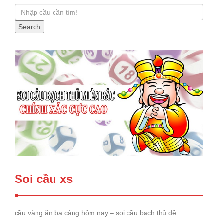
Search
Soi cầu xs
cầu vàng ăn ba càng hôm nay – soi cầu bạch thủ đề