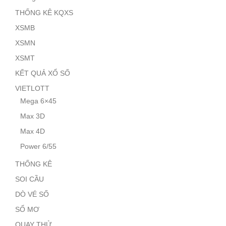
THỐNG KÊ KQXS
XSMB
XSMN
XSMT
KẾT QUẢ XỔ SỐ
VIETLOTT
Mega 6×45
Max 3D
Max 4D
Power 6/55
THỐNG KÊ
SOI CẦU
DÒ VÉ SỐ
SỔ MƠ
QUAY THỬ