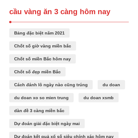
cầu vàng ăn 3 càng hôm nay
Bảng đặc biệt năm 2021
Chốt số giờ vàng miền bắc
Chốt số miền Bắc hôm nay
Chốt số đẹp miền Bắc
Cách đánh lô ngày nào cũng trúng
du doan
du doan xo so mien trung
du doan xsmb
dàn đề 3 càng miền bắc
Dự đoán giải đặc biệt ngày mai
Dự đoán kết quả xổ số siêu chính xác hôm nay