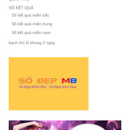
SỐ KẾT QUẢ
Số kết quả miền bắc
Số kết quả miền trung
Số kết quả miền nam
bạch thủ lô khung 2 ngày