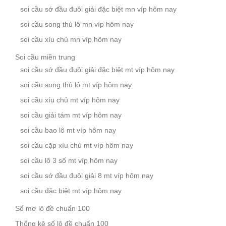
soi cầu sớ đầu đuôi giải đặc biệt mn víp hôm nay
soi cầu song thủ lô mn víp hôm nay
soi cầu xíu chủ mn víp hôm nay
Soi cầu miền trung
soi cầu sớ đầu đuôi giải đặc biệt mt víp hôm nay
soi cầu song thủ lô mt víp hôm nay
soi cầu xíu chủ mt víp hôm nay
soi cầu giải tám mt víp hôm nay
soi cầu bao lô mt víp hôm nay
soi cầu cặp xíu chủ mt víp hôm nay
soi cầu lô 3 số mt víp hôm nay
soi cầu sớ đầu đuôi giải 8 mt víp hôm nay
soi cầu đặc biệt mt víp hôm nay
Sổ mơ lô đề chuẩn 100
Thống kê số lô đề chuẩn 100