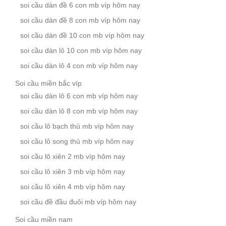
soi cầu dàn đề 6 con mb víp hôm nay
soi cầu dàn đề 8 con mb víp hôm nay
soi cầu dàn đề 10 con mb víp hôm nay
soi cầu dàn lô 10 con mb víp hôm nay
soi cầu dàn lô 4 con mb víp hôm nay
Soi cầu miền bắc víp
soi cầu dàn lô 6 con mb víp hôm nay
soi cầu dàn lô 8 con mb víp hôm nay
soi cầu lô bạch thủ mb víp hôm nay
soi cầu lô song thủ mb víp hôm nay
soi cầu lô xiên 2 mb víp hôm nay
soi cầu lô xiên 3 mb víp hôm nay
soi cầu lô xiên 4 mb víp hôm nay
soi cầu đề đầu đuôi mb víp hôm nay
Soi cầu miền nam