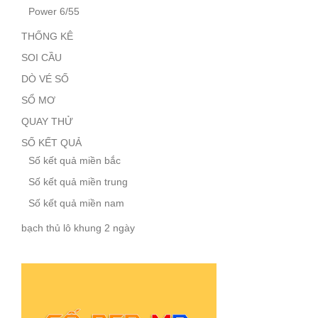
Power 6/55
THỐNG KÊ
SOI CẦU
DÒ VÉ SỐ
SỔ MƠ
QUAY THỬ
SỐ KẾT QUẢ
Số kết quả miền bắc
Số kết quả miền trung
Số kết quả miền nam
bạch thủ lô khung 2 ngày