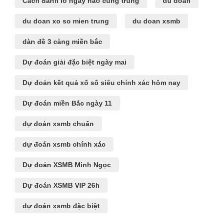
Cách đánh lô ngày nào cũng trúng
du doan
du doan xo so mien trung
du doan xsmb
dàn đề 3 càng miền bắc
Dự đoán giải đặc biệt ngày mai
Dự đoán kết quả xổ số siêu chính xác hôm nay
Dự đoán miền Bắc ngày 11
dự đoán xsmb chuẩn
dự đoán xsmb chính xác
Dự đoán XSMB Minh Ngọc
Dự đoán XSMB VIP 26h
dự đoán xsmb đặc biệt