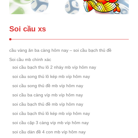
Soi cầu xs
cầu vàng ăn ba càng hôm nay – soi cầu bạch thủ đề
Soi cầu mb chính xác
soi cầu bạch thu lô 2 nháy mb víp hôm nay
soi cầu song thủ lô kép mb víp hôm nay
soi cầu song thủ đề mb víp hôm nay
soi cầu ba càng víp mb víp hôm nay
soi cầu bạch thủ đề mb víp hôm nay
soi cầu bạch thủ lô kép mb víp hôm nay
soi cầu cặp 3 càng víp mb víp hôm nay
soi cầu dàn đề 4 con mb víp hôm nay