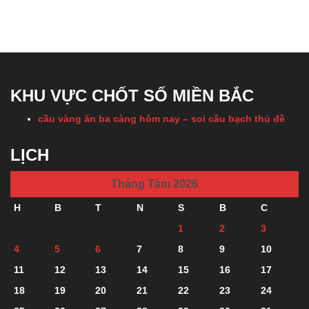
KHU VỰC CHỐT SỐ MIỀN BẮC
cầu vàng ăn ba càng hôm nay – soi cầu bạch thủ đề
LỊCH
Tháng Tám 2026
H
B
T
N
S
B
C
1
2
3
4
5
6
7
8
9
10
11
12
13
14
15
16
17
18
19
20
21
22
23
24