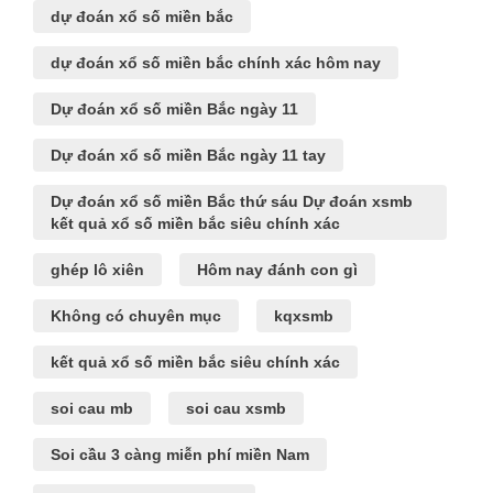
dự đoán xổ số miền bắc
dự đoán xổ số miền bắc chính xác hôm nay
Dự đoán xổ số miền Bắc ngày 11
Dự đoán xổ số miền Bắc ngày 11 tay
Dự đoán xổ số miền Bắc thứ sáu Dự đoán xsmb
kết quả xổ số miền bắc siêu chính xác
ghép lô xiên
Hôm nay đánh con gì
Không có chuyên mục
kqxsmb
kết quả xổ số miền bắc siêu chính xác
soi cau mb
soi cau xsmb
Soi cầu 3 càng miễn phí miền Nam