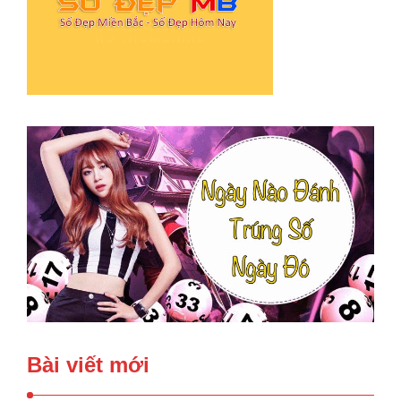
Bài viết mới