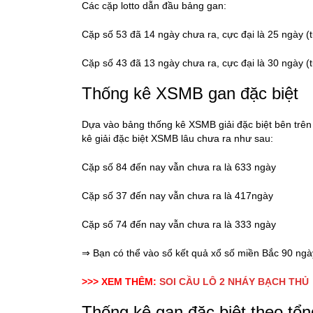
Các cặp lotto dẫn đầu bảng gan:
Cặp số 53 đã 14 ngày chưa ra, cực đại là 25 ngày 
Cặp số 43 đã 13 ngày chưa ra, cực đại là 30 ngày 
Thống kê XSMB gan đặc biệt
Dựa vào bảng thống kê XSMB giải đặc biệt bên trê
kê giải đặc biệt XSMB lâu chưa ra như sau:
Cặp số 84 đến nay vẫn chưa ra là 633 ngày
Cặp số 37 đến nay vẫn chưa ra là 417ngày
Cặp số 74 đến nay vẫn chưa ra là 333 ngày
⇒ Bạn có thể vào sổ kết quả xổ số miền Bắc 90 ngày đ
>>> XEM THÊM:
SOI CẦU LÔ 2 NHÁY BẠCH THỦ
Thống kê gan đặc biệt theo tổn