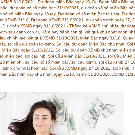
ả XSMB 31/10/2021
,
Dự đoán miền Bắc ngày 10
,
Dự Đoán Miền Bắc ng
 bắc
,
dự đoán xổ số miền bắc 31/10/2021
,
dự đoán xổ số miền Bắc hô
 xổ số miền Bắc ngày 10 tay
,
Dự đoán xổ số miền Bắc thứ sáu Dự đo
án XSMB 31/10
,
Dự đoán XSMB 31/10/2021
,
dự đoán xsmb ngày 27
,
D
,
Dự đoán XSMB ngày 31/10/2021 - Thống kê XSMB chủ nhật
,
dự đoá
hôm sau đánh con gì
,
Hôm nay đánh con gì
,
kết quả chủ nhật ngon nh
iêu chính xác
,
kết quả XSMB 31/10/2021
,
Miền Bắc ngày 31/10
,
Quay 
hật
,
soi cầu dự đoán kqxsmb
,
Soi cầu dự đoán Miền Bắc chủ nhật
,
Soi
 Miền Bắc ngày 31/10/2021
,
Soi cầu dự đoán XSMB chủ nhật miễn ph
 số miền bắc
,
soi cau mb
,
Soi Cầu Miền Bắc 31/10/2021
,
soi Cầu Miền 
10 miễn phí
,
soi cầu xổ số miền bắc
,
soi cau xsmb
,
soi cầu xsmb 27 1
u xsmb chủ nhật hôm nay
,
Soi cầu XSMB ngày 27 10 2021
,
soi xsmb
,
T
miền Bắc hôm nay chủ nhật ngày 31/10
,
xsmb 31 10 2020
,
XSMB 31/1