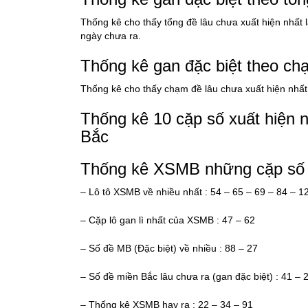
Thống kê cho thấy tổng đề lâu chưa xuất hiện nhất l
ngày chưa ra.
Thống kê gan đặc biệt theo ch
Thống kê cho thấy chạm đề lâu chưa xuất hiện nhất
Thống kê 10 cặp số xuất hiện n
Bắc
Thống kê XSMB những cặp số l
– Lô tô XSMB về nhiều nhất : 54 – 65 – 69 – 84 – 1
– Cặp lô gan lì nhất của XSMB : 47 – 62
– Số đề MB (Đặc biệt) về nhiều : 88 – 27
– Số đề miền Bắc lâu chưa ra (gan đặc biệt) : 41 – 
– Thống kê XSMB hay ra : 22 – 34 – 91