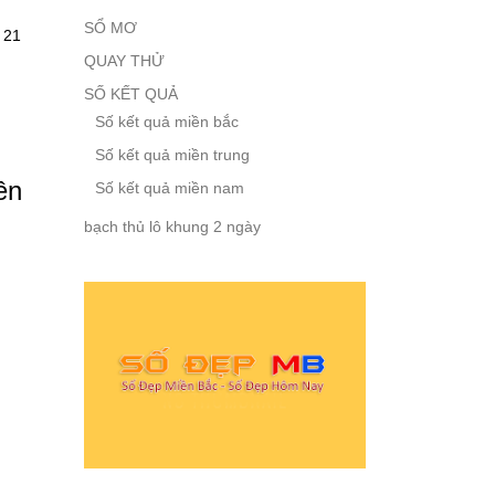
SỔ MƠ
 21
QUAY THỬ
SỐ KẾT QUẢ
Số kết quả miền bắc
Số kết quả miền trung
ền
Số kết quả miền nam
bạch thủ lô khung 2 ngày