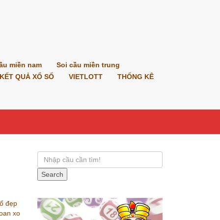
cầu miền nam
Soi cầu miền trung
KẾT QUẢ XỔ SỐ
VIETLOTT
THỐNG KÊ
Search
ố đẹp
oan xo