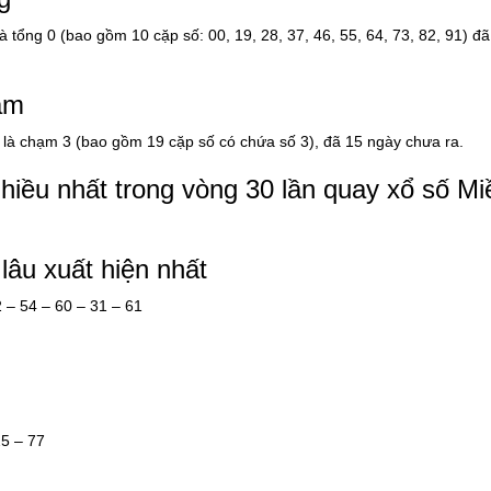
à tổng 0 (bao gồm 10 cặp số: 00, 19, 28, 37, 46, 55, 64, 73, 82, 91) đã
ạm
 là chạm 3 (bao gồm 19 cặp số có chứa số 3), đã 15 ngày chưa ra.
hiều nhất trong vòng 30 lần quay xổ số Mi
âu xuất hiện nhất
2 – 54 – 60 – 31 – 61
25 – 77