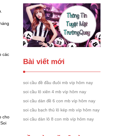
a.
tháng
p các
Bài viết mới
soi cầu đề đầu đuôi mb víp hôm nay
soi cầu lô xiên 4 mb víp hôm nay
soi cầu dàn đề 6 con mb víp hôm nay
soi cầu bạch thủ lô kép mb víp hôm nay
o cho
soi cầu dàn lô 8 con mb víp hôm nay
 Soi