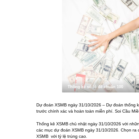
Thống kê số lô đề chuẩn 100
Dự đoán XSMB ngày 31/10/2026 – Dự đoán thống k
trước chính xác và hoàn toàn miễn phí. Soi Cầu Mi
Thống kê XSMB chủ nhật ngày 31/10/2026 với những 
các mục dự đoán XSMB ngày 31/10/2026. Chọn ra các c
XSMB với tỷ lệ trúng cao.