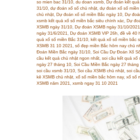
so mien bac 31/10
,
du doan xsmb
,
Dự đoán kết qu
31/10
,
dự đoán xổ số chủ nhật
,
dự đoán xổ số miền
chủ nhật
,
Dự đoán xổ số miền Bắc ngày 10
,
Dự đoán
xsmb kết quả xổ số miền bắc siêu chính xác
,
Dự đo
XSMB ngày 31/10
,
Dự đoán XSMB ngày 31/10/2021
ngày 31/6/2021
,
Dự đoán XSMB VIP 26h
,
đề về 40 
quả xổ số miền Bắc 31/10
,
kết quả xổ số miền bắc s
XSMB 31 10 2021
,
số đẹp miền Bắc hôm nay chủ n
Đoán Miền Bắc ngày 31/10
,
Soi Cầu Dự Đoán Xổ Số
cầu kết quả chủ nhật ngon nhất
,
soi cầu kết quả xổ
ngày 27 tháng 10
,
Soi Cầu Miền Bắc ngày 27 tháng 
soi cầu xsmb 31/10
,
Soi cầu XSMB chủ nhật
,
soi cầ
kê XSMB chủ nhật
,
xổ số miền bắc hôm nay
,
xổ số 
XSMB năm 2021
,
xsmb ngay 31 10 2021